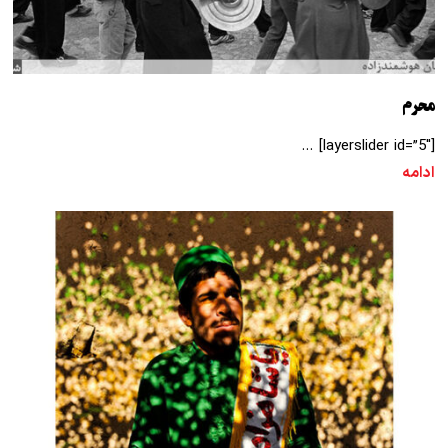
محرم
[layerslider id=”5″] …
ادامه