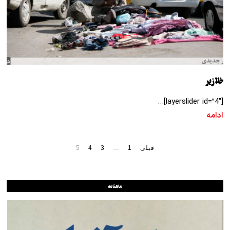
خلازیر
[layerslider id=”4″]…
ادامه
قبلی
1
…
3
4
5
ماهنامه