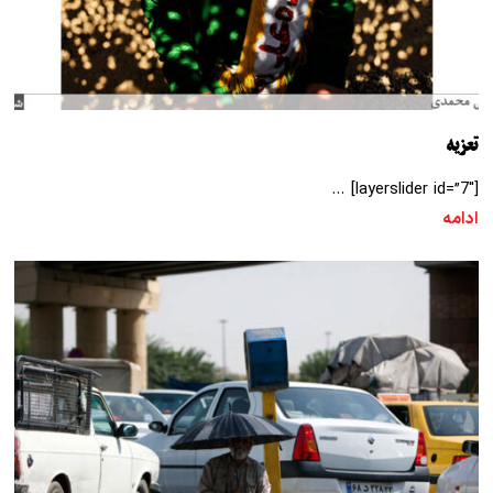
تعزیه
[layerslider id=”7″] …
ادامه