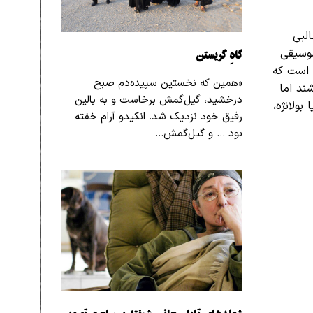
لبی
گاهِ گریستن
موسیقی
ی است که
«همین که نخستین سپیده‌دم صبح
ند اما
درخشید، گیل‌گمش برخاست و به بالین
ولانژه،
رفیق خود نزدیک شد. انکیدو آرام خفته
بود … و گیل‌گمش…