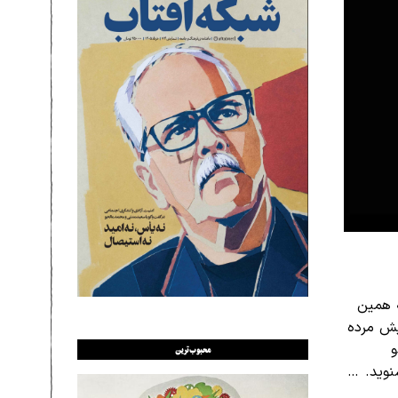
ه همین
یش مرده
و
محبوب‌ترین