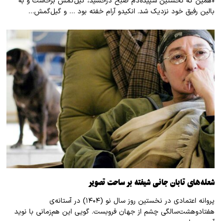
«همین که نخستین سپیده‌دم صبح درخشید، گیل‌گمش برخاست و به
بالین رفیق خود نزدیک شد. انکیدو آرام خفته بود … و گیل‌گمش…
شعله‌های تابان جانی شیفته بر ساحت تصویر
پروانه اعتمادی در نخستین روز سال نو (۱۴۰۴) در آستانه‌ی
هفتادوهشت‌سالگی چشم از جهان فروبست. گویی این هم‌زمانی با نوید