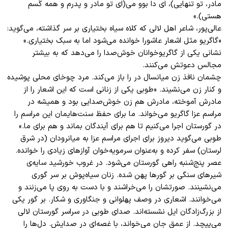
مادر، تو تنهایی)، ای دا بوو می(ای تو مادر و پدرم و همه کَسم
هستی).»
عالی‌پور، شاعر اهل لالی که کلاه سیاه بختیاری بر سر گذاشته، می‌گوید:
«گاگریو مثل اشعار عاشورا خوانده می‌شود اما به سبک بختیاری.»
نشانی یکی از گاگریو‌خوانان خوش‌صدا را می‌دهد که به بیشتر
مجالس دعوتش می‌کنند.
چشمان نافذ زن میانسال در را باز می‌کند. مرد چوخای محلی پوشیده
و کنار زن می‌نشیند. «طوبی یکی از زنانی است که این اشعار را از
مادرش آموخته، مادرش هم زن خوش‌صدایی بود و همیشه در
مراسم عزا گاگریو می‌خواند. ما برای حفظ سنت‌هایمان این مراسم را
در گورستان اجرا می‌کنیم تا هم برای آیندگان بماند و هم برای ما.»
طوبی می‌گوید دیروز برای اجرای مراسم عزا به میانرودان (در شرق
لرستان) سفر کرده و به‌عنوان سرمویه‌خوان آوازهای زیادی را خوانده.
عصر پنج‌شنبه راهی گورستان می‌شود. در غروب خورشید سایه‌ی
شیرهای سنگی بر گورها پهن شده. زنان سیاه‌پوش بر سر گوری
می‌نشینند. صورتشان را می‌خراشند و با دست به روی پا می‌زنند و
می‌خوانند. اشعاری در وصف پهلوانی و جنگاوری و شکار. بر گور یکی
از بزرگ‌زادگان ایل نشسته‌اند. صدای طوبی در سراسر گورستان لالی
می‌پیچد. از عمق جان می‌خواند، با غصه‌ای در صدایش. دل‌ها را