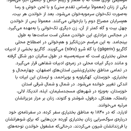
موسیقی آوازی است که با اشعار و ریتم خاص و جمعی اجرا می‌شود.
یکی از زنان (معمولاً براساس تقدم سنی) و با لحن خوش و رسا
به‌صورت تک‌خوان سر‌مویه‌خوان می‌شود، بعد ‌از خواندن هر بیت،
هم‌سرایان مصراع دوم را بازخوانی می‌کنند. معمولاً پس از خواندن
چهل بیت و گاه کمتر از آن، زن دیگری تک‌خوانی را به‌عهده می‌گیرد.
در مجالس عزاداری این خواندن ممکن است ساعت‌ها به طول
بینجامد. به این مراسم حزن‌انگیز و هم‌خوانی در ‌اصطلاح محلی
گاگِریو (gâgeriv) یا گاه سُرو (sôru) می‌گویند. گاگریو بخشی از ادبیات
محلی بختیاری است که سینه‌به‌سینه در طول سالیان دور شکل گرفته
و مانند دیگر ابیات محلی در زمره‌ی ادبیات شفاهی قرار می‌گیرد.
در تمامی مناطق بختیاری‌نشین استان‌های اصفهان، چهارمحال و
بختیاری، خوزستان، کهگیلویه و بویراحمد، و لرستان این ابیات با
اندکی تغییر خوانده می‌شود. در شمال و شمال شرقی استان
خوزستان، به‌ویژه در شهرهای مسجدسلیمان، ایذه، اندیکا، لالی،
باغملک، هفتکل، دزفول، شوشتر و گتوند، زنان بر مزار عزیزانشان
مرثیه می‌خوانند.
لایارد، که در ۱۸۴۰ به مناطق بختیاری سفر کرده، در سفرنامه‌ی خود
درباره‌ی سوگ‌سرایی زنان بختیاری آورده: «زن‌هایی که برای شوهرانشان
یا فرزندانشان شیون می‌کردند، درحالی‌که مشغول خواندن نوحه‌های