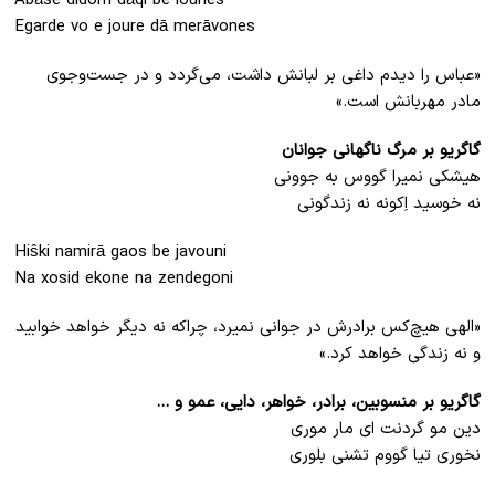
Abāse didom dāqi be lounes
Egarde vo e joure dā merāvones
«عباس را دیدم داغی بر لبانش داشت، می‌گردد و در جست‌وجوی
مادر مهربانش است.»
گاگریو بر مرگ ناگهانی جوانان
هیشکی نمیرا گووس به جوونی
نه خوسید اِکونه نه زندگونی
Hiŝki namirā gaos be javouni
Na xosid ekone na zendegoni
«الهی هیچ‌کس برادرش در جوانی نمیرد، چراکه نه دیگر خواهد خوابید
و نه زندگی خواهد کرد.»
گاگریو بر منسوبین، برادر، خواهر، دایی، عمو و …
دین مو گردنت ای مار موری
نخوری تیا گووم تشنی بلوری