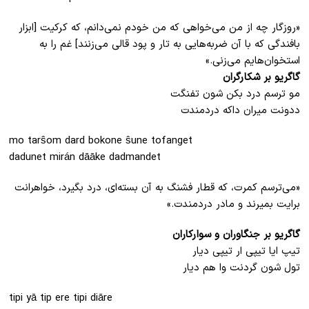
«روزگار چه از من می‌خواهی که من خودم نمی‌دانم، که کرکیت [ابزار
بافندگی که با آن ضربه‌هایی به تار و پود قالی می‌زنند] غم را به
استخوان‌هایم می‌زنی.»
گاگریو بر شکارگران
مو ترسم درد بکن شون تفنگت
ددونت میران داکه دردمندت
mo tarŝom dard bokone ŝune tofanget
dadunet mirán dāāke dadmandet
«می‌ترسم کمرت، که قطار فشنگ به آن بسته‌ای، درد بگیرد، خواهرانت
برایت بمیرند و مادر دردمندت.»
گاگریو بر جنگاوران و سوارکاران
تیپ ایا تیپی ار تیپی دیار
تول شون گردنت وا هم دیار
tipi yā tip ere tipi diāre