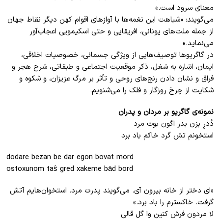
معنای سرود ‌است.»
می‌گویند: «شباهت این نغمه‌ها با آوازهای اقوام کهن دیگر نقاط جهان
از جمله ملت‌های یونانی، افریقایی و حتی اسکیمویی اعجاب‌آور
می‌نماید.»
در گاگریو‌ها توصیف‌هایی از ویژگی‌ جسمانی، خصوصیات اخلاقی،
ایمان، اشاره به شغل، ذکر موقعیت اجتماعی و طبقاتی، شرح هجر و
فراق و نشان‌ دادن رنج‌های روحی و تأثر بر مرگ عزیزان، و شکوه و
شکایت از چرخ روزگار و فلک را می‌شنویم.
نمونه‌ی گاگریو بر مردان و پدران
دُدَرِ بزن بدر اگون بوت مرد
استخونم تش گرد خاکم باد برد
dodare bezan be dar egon bovat mord
ostoxunom taŝ gred xakeme bād bord
«ای دختر از خانه بیرون آی. می‌گویند پدرت مرد. استخوان‌هایم آتش
گرفت. خاکسترم را باد برد.»
لا مردون فرش کنین وا گل قالی