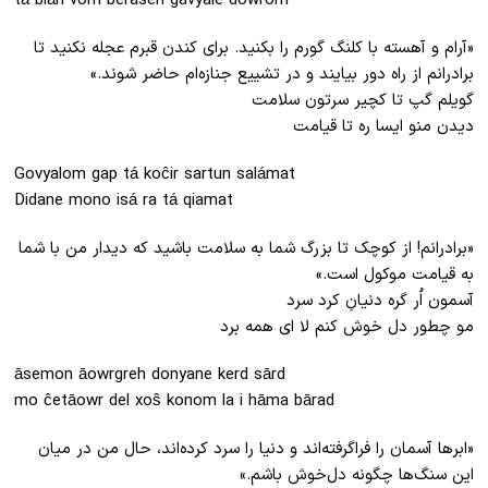
tá bián vom berasen gavyale dowrom
«آرام و آهسته با کلنگ گورم را بکنید. برای کندن قبرم عجله نکنید تا
برادرانم از راه دور بیایند و در تشییع جنازه‌ام حاضر شوند.»
گویلم گپ تا کچیر سرتون سلامت
دیدن منو ایسا ره تا قیامت
Govyalom gap tá koĉir sartun salámat
Didane mono isá ra tá qiamat
«برادرانم! از کوچک تا بزرگ شما به سلامت باشید که دیدار من با شما
به قیامت موکول است.»
آسمون اُر گره دنیانِ کرد سرد
مو چطور دل خوش کنم لا ای همه برد
āsemon āowrgreh donyane kerd sārd
mo ĉetāowr del xoŝ konom la i hāma bārad
«ابر‌ها آسمان را فراگرفته‌اند و دنیا را سرد کرده‌اند، حال من در میان
این سنگ‌ها چگونه دل‌خوش باشم.»