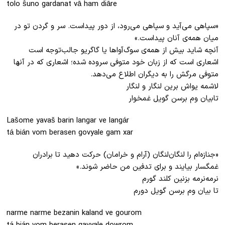
tolo ŝuno gardanat vā ham diāre
«سپاهی می‌آید و سپاهی می‌رود، از دور پیداست. سر و گردن تو در
میان همه‌ی آنان پیداست.»
آنچه شاید بیش از همه‌ی سوگ‌آواها یا گاگریو جالب‌توجه است
اشعاری است که از زبان خود متوفی سروده شده؛ اشعاری که در آنها
متوفی مرگش را به دیگران اطلاع می‌دهد.
لاشمه یواش برین لنگار و لنگار
تابیان وم برسن گویل غمخوار
Lašome yavaš barin langar ve langár
tá bián vom berasen govyale gam xar
«جناز‌‌ه‌ام را لنگان‌لنگان (آرام و خرامان) حرکت دهید تا برادران
غمگسار بیایند و برای تدفین من حاضر شوند.»
نرمه‌نرمه بزنین کلند گورم
تا بیان وم برسن گویل دورم
narme narme bezanin kaland ve gourom