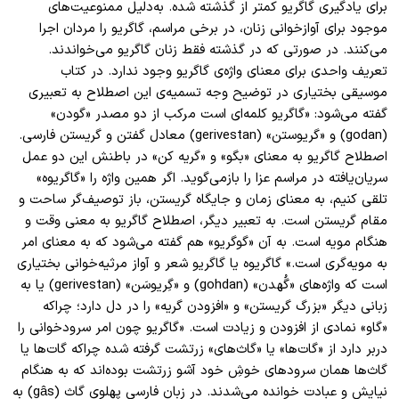
برای یادگیری گاگریو کمتر از گذشته شده. به‌دلیل ممنوعیت‌های
موجود برای آوازخوانی زنان، در برخی مراسم، گاگریو را مردان اجرا
می‌کنند. در‌ صورتی که در گذشته فقط زنان گاگریو می‌خواندند.
تعریف واحدی برای معنای واژه‌ی گاگریو وجود ندارد. در کتاب
موسیقی بختیاری در توضیح وجه تسمیه‌ی این اصطلاح به تعبیری
گفته می‌شود: «گاگریو کلمه‌ای است مرکب از دو مصدر «گودن»
(godan) و «گریوستن» (gerivestan) معادل گفتن و گریستن فارسی.
اصطلاح گاگریو به معنای «بگو» و «گریه کن» در باطنش این دو عمل
سریان‌یافته در مراسم عزا را بازمی‌گوید. اگر همین واژه را «گاگریوه»
تلقی کنیم، به معنای زمان و جایگاه گریستن، باز توصیف‌گر ساحت و
مقام گریستن است. به تعبیر دیگر، اصطلاح گاگریو به معنی وقت و
هنگام مویه ‌است. به آن «گوگریو» هم گفته می‌شود که به معنای امر
به مویه‌گری است.» گاگریوه یا گاگریو شعر و آواز مرثیه‌خوانی بختیاری
است که واژه‌های «گُهدن» (gohdan) و «گِریوسَن» (gerivestan) یا به
زبانی دیگر «بزرگ گریستن» و «افزودن گریه» را در دل دارد؛ چراکه
«گاو» نمادی از افزودن و زیادت است. «گاگریو چون امر سرود‌خوانی را
دربر دارد از «گات‌ها» یا «گاث‌های» زرتشت گرفته شده‌ چراکه گات‌ها یا
گاث‌ها همان سرودهای خوشِ خود آشو زرتشت بوده‌اند که به هنگام
نیایش و عبادت خوانده می‌شدند. در زبان‌ فارسی پهلوی گاث (gâs) به