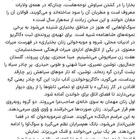
بخارا را در کشتن سیاوش نوحه‌هاست، چنان‌که در همه‌ی ولایات
معروف است و مطربان آن را سود ساخته‌اند و می‌گویند، قوالان آن را
مغان خوانند و این سخن زیادت از سه‌هزار سال است.»
سوگ‌آواهایی که هنوز در مناطق بختیاری شنیده می‌شود به برخی
نمونه‌های «شاهنامه» شبیه است. برای تهیه‌ی پرونده‌ی ثبت «گاگریو
در ادبیات محلی، شروه و مویه‌خوانی زنان بختیاری» در فهرست میراث
معنوی، در یکی از اتاق‌های اداره‌ی میراث فرهنگی مسجدسلیمان،
هفت زن سیاه‌پوش می‌نشینیم. مینا منجزی، پوران پیروند، گلستان
جمال‌پور، نوشین نصیری، مینا شهنی و طوبی حیدری. پرِ چادر سیاه را
پشت گردن گره زده‌اند. نوشین، که تار موهای سیاهش زیر چارقد
پیداست، می‌گوید: «گاگریوخواندن آداب دارد؛ این گره چادر یعنی گره
افتادن در کار زندگی.» با اشاره‌ی او تمامی تابلوها را از روی دیوار
برمی‌دارند تا فضای اتاق برای خواندن آماده شود.
اول زنان مهمان به سوی خانه‌ی صاحب‌عزا می‌روند. دو گروه روبه‌روی
هم قرار می‌گیرند. زنان صورت‌ها می‌خراشند و وُوی وُوی سرمی‌دهند.
به این مراسم «یابُنگ» می‌گویند. صدای سَرمویه‌خوان که در فضا
طنین‌انداز می‌شود، بانگ هم‌سرایان نظم می‌گیرد و سوگ‌آوا را ادامه
می‌دهند. هر یک بیتی می‌خوانند و اشک می‌ریزند. نمایش