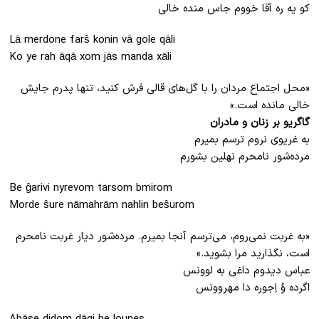
کو یه ره آقا خووم جاس منده خالی
Lā merdone farŝ konin vā gole qāli
Ko ye rah āqā xom jās manda xāli
«محل اجتماع مردان را با گل‌های قالی فرش کنید، تنها پدرم جایش
خالی مانده ‌است.»
گاگریو بر زنان و مادران
به غریوی نروم ترسم بمیرم
مرده‌شور نامحرم نهلین بشورم
Be ĝarivi nyrevom tarsom bmirom
Morde ŝure nāmahrām nahlin beŝurom
«به غربت نمی‌روم، می‌ترسم آنجا بمیرم. مرده‌شور دیار غربت نامحرم
است، نگذارید مرا بشوید.»
عباس دیدوم داغی به لوونس
اگرده وُ اِجوره دا مهروونس