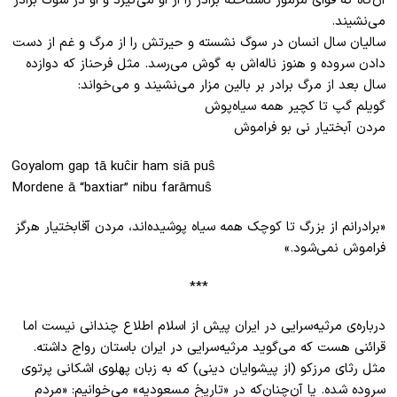
آن‌گاه که قوای مرموز ناشناخته برادر را از او می‌گیرد و او در سوگ برادر
می‌نشیند.
سالیان سال انسان در سوگ نشسته و حیرتش را از مرگ و غم از دست
دادن سروده و هنوز ناله‌اش به گوش می‌رسد. مثل فرحناز که دوازده
سال بعد از مرگ برادر بر بالین مزار می‌نشیند و می‌خواند:
گویلم گپ تا کچیر همه سیاه‌پوش
مردن آبختیار نی بو فراموش
Goyalom gap tā kuĉir ham siā puŝ
Mordene ā “baxtiar” nibu farāmuŝ
«برادرانم از بزرگ تا کوچک همه سیاه پوشیده‌اند، مردن آقابختیار هرگز
فراموش نمی‌شود.»
***
درباره‌ی مرثیه‌سرایی در ایران پیش از اسلام اطلاع چندانی نیست اما
قرائنی هست که می‌گوید مرثیه‌سرایی در ایران باستان رواج داشته.
مثل رثای مرزکو (از پیشوایان دینی) که به زبان پهلوی اشکانی پرتوی
سروده‌ شده. یا آن‌چنان‌که در «تاریخ مسعودیه» می‌خوانیم: «مردم