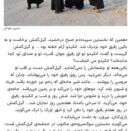
نسرین جودکی
«همین که نخستین سپیده‌دم صبح درخشید، گیل‌گمش برخاست و به
بالین رفیق خود نزدیک شد. انکیدو آرام خفته بود … و گیل‌گمش
گریست و گفت: انکیدو تو ای رفیق جوان. قدرت تو و صدای تو، کجا
مانده‌اند؟ انکیدو من کجاست؟
بااین‌همه او چشمانش را نمی‌گشاید. گیل‌گمش دست بر قلب او
می‌مالد، دیگر نمی‌تپد. پس روی رفیق خود را می‌پوشاند، چنان که
عروسی را بپوشند … مانند شیرِ ماده‌ای که زخم نیز خورده باشد، فریاد
و شیون بلند کرد. موهای خود را می‌کند و بر زمین می‌پاشد. جامه‌ی
خویش را درید و ملبوس عزا شد. شش روز و شب بر انکیدو، رفیق
خود، می‌گرید. تا سرخی بامداد هفتمین روز نمایان شد… گیل‌گمش
در روز هفتم رفیق خود را دفن کرد و شهر اورک را ترک می‌گوید،
زاری‌کنان، بیرون، به دشت می‌شتابد.»
می‌گویند نخستین سوگ‌سروده‌ی مکتوب در حماسه‌ی گیل‌گمش است؛