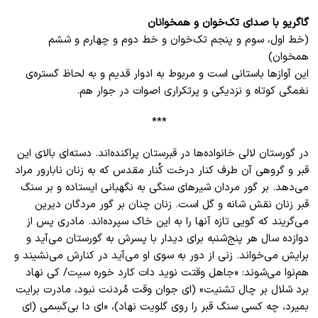
گاگریو با صدای تک‌خوان و همخوانان
(خط اول، سوم و پنجم تک‌خوان و خط دوم و چهارم و ششم
همخوان)
این آوازها باستانی است و مربوط به ادوار قدیم و به لحاظ گستره‌ی
نغمگی کوتاه و نزدیکی و پرتکراری اصوات در جوار هم.
***
در گورستان لالی خانواده‌ها در قبرستان پراکنده‌اند. دسته‌ای بالای این
قبر و گروهی آن طرف کنار درخت کُنار مقدس که به زنان نابارور مراد
می‌دهد. بر گور مردان شیرهای سنگی به نگهبانی ایستاده و بر سنگ
قبر زنان نقش شانه و گل است. زنان چنان بر گور مردگان دیرین
می‌گریند که گویی تازه آنها را به این خاک سپرده‌اند. مادری پس از
دوازده سال هر پنج‌شنبه برای دیدار با پسرش به گورستان می‌آید و
برایش می‌خواند. زنی از دور به سوی او می‌آید در کنارش می‌نشیند و
هم‌نوا می‌شوند: «جاهل وقتت نوید دات کارد خوره سیت/ کی نهاد
برد شلال بر چال‌ تشنیت» (ای جوان وقت مُردنت نبود، مادرت برایت
بمیرد، چه کسی سنگ قبر را روی گلویت نهاد)، «ای دا بی‌کَسِمی (ای