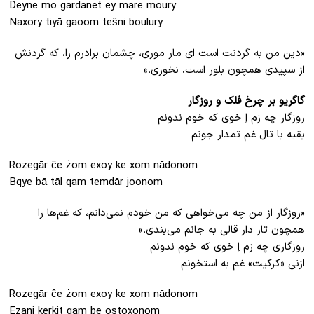
Deyne mo gardanet ey mare moury
Naxory tiyā gaoom teŝni boulury
«دین من به گردنت است ای مار موری، چشمان برادرم را، که گردنش
از سپیدی همچون بلور است، نخوری.»
گاگریو بر چرخ فلک و روزگار
روزگار چه زم اِ خوی که خوم ندونم
بقیه با تال غم تمدار جونم
Rozegār ĉe żom exoy ke xom nādonom
Bqye bā tāl qam temdār joonom
«روزگار از من چه می‌خواهی که من خودم نمی‌دانم، که غم‌ها را
همچون تار دار قالی به جانم می‌بندی.»
روزگاری چه زم اِ خوی که خوم ندونم
ازنی «کرکیت» غم به استخونم
Rozegār ĉe żom exoy ke xom nādonom
Ezani kerkit qam be ostoxonom