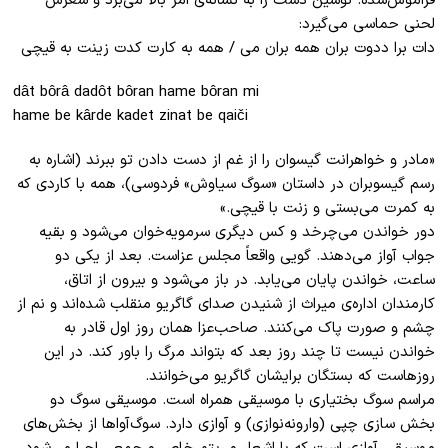
فراموش‌شده. نوشین دست را به نشانه‌ی امر بالا می‌‌برد و شعرش
لحنی حماسی می‌گیرد:
دات برا ددوت بران همه بران می / همه به کارت کدت زینت به قیچی
dât bôrâ dadôt bôran hame bôran mi
hame be kârde kadet zinat be qaiči
«مادر و خواهرانت گیسوان را از غم از دست دادن تو ببرند (اشاره به
رسم گیسو‌بران در داستان «سوگ سیاوش» فردوسی)، همه با کاردی که
به کمرت می‌بستی و زنت با قیچی.‌»
دور خواندن می‌چرخد و کس دیگری سرمویه‌خوان می‌شود و بقیه
جواب آواز می‌دهند. گویی واقعاً مجلس عزاست. بعد از یکی دو
ساعت، خواندن پایان می‌یابد. در باز می‌شود و بیرون از اتاق،
کارمندان اداره‌ی میراث از شنیدن صدای گاگریو منقلب شده‌اند و نم از
چشم و صورت پاک می‌کنند. صاحب‌عزا همان روز اول قادر به
خواندن نیست تا چند روز بعد که بتواند مرگ را باور کند. در این
روزهاست که بستگان برایشان گاگریو می‌خوانند.
مراسم سوگ بختیاری با موسیقی همراه است. موسیقی سوگ دو
بخش سازی چپی (وارونه‌نوازی) و آوازی دارد. سوگ‌آواها از بخش‌های