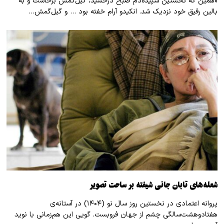
«همین که نخستین سپیده‌دم صبح درخشید، گیل‌گمش برخاست و به
بالین رفیق خود نزدیک شد. انکیدو آرام خفته بود … و گیل‌گمش…
شعله‌های تابان جانی شیفته بر ساحت تصویر
پروانه اعتمادی در نخستین روز سال نو (۱۴۰۴) در آستانه‌ی
هفتادوهشت‌سالگی چشم از جهان فروبست. گویی این هم‌زمانی با نوید