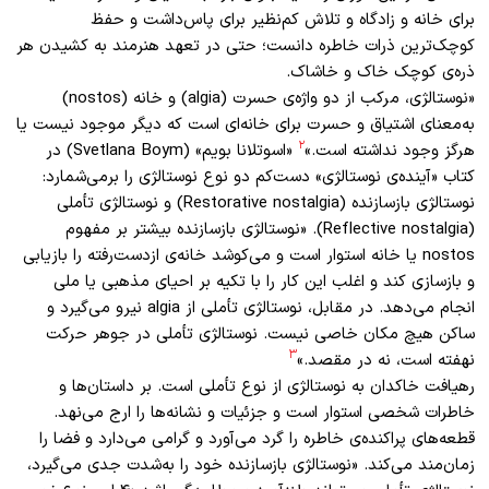
برای خانه و زادگاه و تلاش کم‌نظیر برای پاس‌داشت و حفظ
کوچک‌ترین ذرات خاطره دانست؛ حتی در تعهد هنرمند به کشیدن هر
ذره‌ی کوچک خاک و خاشاک.
«نوستالژی‏‏، مرکب از دو واژه‌ی حسرت (algia) و خانه (nostos)
به‌معنای اشتیاق و حسرت برای خانه‌ای است که دیگر موجود نیست‏ یا
۲
هرگز وجود نداشته است.»
«اسوتلانا بویم» (Svetlana Boym) در
کتاب «آینده‌ی نوستالژی» دست‌کم دو نوع نوستالژی را برمی‌شمارد:
نوستالژی بازسازنده (Restorative nostalgia) و نوستالژی تأملی
(Reflective nostalgia). «نوستالژی بازسازنده بیشتر بر مفهوم
nostos یا خانه استوار است و می‌کوشد خانه‌ی ازدست‌رفته را بازیابی
و بازسازی کند و اغلب این کار را با تکیه بر احیای مذهبی یا ملی
انجام می‌دهد. در مقابل، نوستالژی تأملی از algia نیرو می‌گیرد و
ساکن هیچ مکان خاصی نیست. نوستالژی تأملی در جوهر حرکت
۳
نهفته است، نه در مقصد.»
رهیافت خاکدان به نوستالژی از نوع تأملی است. بر داستان‌ها و
خاطرات شخصی استوار است و جزئیات و نشانه‌ها را ارج می‌نهد.
قطعه‌های پراکنده‌ی خاطره را گرد می‌آورد و گرامی می‌دارد و فضا را
زمان‌مند می‌کند. «نوستالژی بازسازنده خود را به‌شدت جدی می‌گیرد،