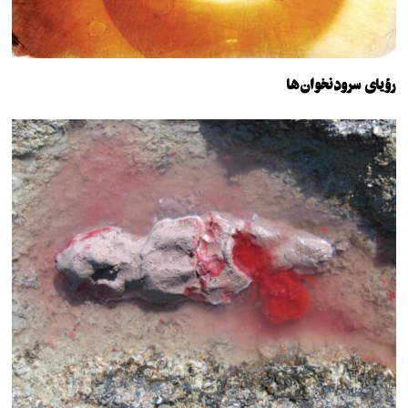
رؤیای سرودنخوان‌ها