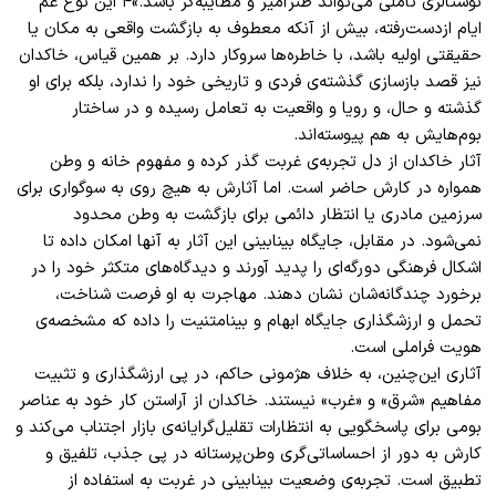
نوستالژی تأملی می‌تواند طنزآمیز و مطایبه‌گر باشد.»۴ این نوع غم
ایام ازدست‌رفته، بیش از آنکه معطوف به بازگشت واقعی به مکان یا
حقیقتی اولیه باشد، با خاطره‌ها سروکار دارد. بر همین قیاس، خاکدان
نیز قصد بازسازی گذشته‌ی فردی و تاریخی خود را ندارد‎، بلکه برای او
گذشته و حال، و رویا و واقعیت به تعامل رسیده و در ساختار
بوم‌هایش به هم پیوسته‌اند.
آثار خاکدان از دل تجربه‌ی غربت گذر کرده و مفهوم خانه و وطن
همواره در کارش حاضر است. اما آثارش به هیچ روی به سوگواری برای
سرزمین مادری یا انتظار دائمی برای بازگشت به وطن محدود
نمی‌شود. در مقابل،‏ جایگاه بینابینی این آثار‏ به آنها امکان داده تا
اشکال فرهنگی دورگه‌ای را پدید آورند و دیدگاه‌های متکثر خود را در
برخورد چندگانه‌‌شان نشان دهند. مهاجرت به او فرصت شناخت‏،
تحمل و ارزشگذاری جایگاه ابهام و بینامتنیت را داده که مشخصه‌ی
هویت فراملی است.
آثاری این‌چنین، به خلاف هژمونی حاکم، در پی ارزشگذاری و تثبیت
مفاهیم «شرق» و «غرب» نیستند. خاکدان از آراستن کار خود به عناصر
بومی برای پاسخگویی به انتظارات تقلیل‌گرایانه‌ی بازار اجتناب می‌کند و
کارش به دور از احساساتی‌گری‌ وطن‌پرستانه در پی جذب، تلفیق و
تطبیق است. تجربه‌ی وضعیت بینابینی در غربت به استفاده از