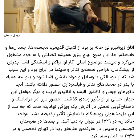
مهدی حسنی
اتاق زیرشیروانی‌ خانه پر بود از اشیای قدیمی، مجسمه‌ها، چمدان‌ها و
قاب‌عکس‌ها. این منبع الهامِ سِرّی همیشه تخیلش را به خود مشغول
می‌کرد و می‌شد موضوع اصلی آثار او: تراکم و انباشتگی اشیا. پدرش
از پیشگامان طراحی صحنه‌ی تئاتر و سینما در ایران بود و این سبب
شد که از دوسالگی با وسایل و مواد نقاشی آشنا شود و پیوسته همراه
با پدر در صحنه‌های تئاتر و فیلمبرداری حضور داشته باشد. آنجا
دکورهای چوبی و کاغذی، البسه و اثاثیه‌ی غریب و دیگر عوامل این
جهان خیالی بر او تأثیر زیادی گذاشت. حضور بارز امر دراماتیک و
داستان‌گویی ضمنی در آثارش یک ویژگی نهادینه است که ‌چه بسا از
این دل‌مشغولی زودهنگام با نمایش تأثیر پذیرفته باشد. «واحد
خاکدان» در ۱۳۲۹ در تهران به دنیا آمد. او بعدها در هنرستان
تجسمی و سپس در هنرکده‌ی هنرهای زیبا در تهران تحصیل و در
۱۳۶۳ به آلمان سفر کرد.