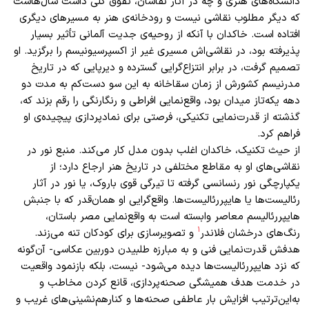
دانشگاه‌های هنری و چه در آثار نقاشان، تفوق کلی داشت سال‌هاست
که دیگر مطلوب نقاشی نیست و رودخانه‌ی هنر به مسیرهای دیگری
افتاده است. خاکدان با آنکه از روحیه‌ی جدیت آلمانی تأثیر بسیار
پذیرفته بود، در نقاشی‌اش مسیری غیر از اکسپرسیونیسم را برگزید. او
تصمیم گرفت، در برابر انتزاع‌گرایی گسترده و دیرپایی که در تاریخ
مدرنیسم کشورش از زمان سقاخانه به این سو دست‌کم به مدت دو
دهه یکه‌تاز میدان بود، واقع‌نمایی افراطی و رنگارنگی را رقم بزند که،
گذشته از قدرت‌نمایی تکنیکی، فرصتی برای نمادپردازی پیچیده‌ی او
فراهم کرد.
از حیث تکنیک، خاکدان اغلب بدون مدل کار می‌کند. منبع نور در
نقاشی‌های او به مقاطع مختلفی در تاریخ هنر ارجاع دارد؛ از
یکپارچگی نور رنسانسی گرفته تا تیرگی قوی باروک، یا نور در آثار
رئالیست‌ها یا هایپررئالیست‌ها. واقع‌گرایی او همان‌‌قدر که با جنبش
هایپررئالیسم معاصر وابسته است به واقع‌نمایی مصر باستان،
۱
رنگ‌های درخشان فلاندر
و تصویرسازی برای کودکان تنه می‌زند.
هدفش قدرت‌نمایی فنی و به مبارزه طلبیدن دوربین عکاسی- آن‌گونه
که نزد هایپررئالیست‌ها دیده می‌شود- نیست، بلکه بازنمود واقعیت
در خدمت هدف همیشگی صحنه‌پردازی، قانع‌ کردن مخاطب و
به‌این‌ترتیب افزایش بار عاطفی صحنه‌ها و کنارهم‌نشینی‌های غریب و