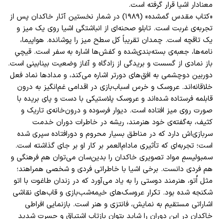
معنا‌دار اشیا قرار گرفته است.
«کتاب مقدس گمشده» (۱۹۸۹) در شمار نخستین آثار خاکدان پس از
تجربه‌ی غربت‌ است. تابلو صحنه‌ای از انباشتگی اشیا روی یک میز و
یک تاقچه است. چمدان تقریباً کل سطح میز را پوشانده. هواپیما،
نامه‌ها، جعبه‌ی بسته‌بندی‌شده و کفش‌ها اشاره به سفر است. قیچیِ
باز نمادی از گسست و بریدگی از زادگاه و آغاز وضعیت بینابینی است.
دوربین دوچشمی به افق‌های دورتر اشاره می‌کند، و مدادها نماد فعل
خلاقانه‌اند. عروسک و خرس اسباب‌بازی در اقدامی غم‌انگیز به درون
قابلمه فرستاده شده‌اند و عروسک پلاستیکی با دست ‌و پای بریده با
صورت روی میز افتاده است. دیوار فرسوده و درون‌خانه‌ی تاریک و
کثیف، به‌گفته‌ی خود هنرمند، ریشه در خاطرات دوران خدمت
سربازی‌اش دارد‎ که در مناطق بسیار محروم و دورافتاده سپری شده
است‎؛ تجربه‌ای که تأثیری مادام‌العمر بر کار او بر جای گذاشته است.
سمبولیسمِ مواد تصویری خاکدان را بدین‌سان می‌توان هم فرهنگی و
هم فردی دانست. برخی اشیا با خاطراتی فردی و شخصی همراهند؛
مثل اُتو، هنرمند دوستی را به یاد می‌آورد که در زندان طاغوت با اتو
شکنجه شده بود. تکرار عروسک‌های خیمه‌شب‌بازی و قاب‌های نقاشی
اشاراتی مستقیم به نمایش، فانتزی و هنر است. بازنمایی افراطی
خاکدان در این دوران را شاید بتوان بازتاب اشتیاق و حسرت شدید