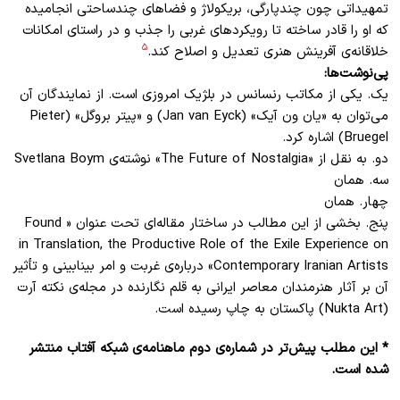
تمهیداتی چون چندپارگی، بریکولاژ و فضاهای چندساحتی انجامیده
که او را قادر ساخته تا رویکردهای غربی را جذب و در راستای امکانات
۵
خلاقانه‌ی آفرینش هنری تعدیل و اصلاح کند.
پی‌نوشت‌ها:
یک. یکی از مکاتب رنسانس در بلژیک امروزی است. از نمایندگان آن
می‌توان به «یان ون آیک» (Jan van Eyck) و «پیتر بروگل» (Pieter
Bruegel) اشاره کرد.
دو. به نقل از «The Future of Nostalgia» نوشته‌ی Svetlana Boym
سه. همان
چهار. همان
پنج. بخشی از این مطالب در ساختار مقاله‌ای تحت عنوان « Found
in Translation, the Productive Role of the Exile Experience on
Contemporary Iranian Artists» درباره‌ی غربت و امر بینابینی و تأثیر
آن بر آثار هنرمندان معاصر ایرانی به قلم نگارنده در مجله‌ی نکته آرت
(Nukta Art) پاکستان به چاپ رسیده است.
* این مطلب پیش‌تر در شماره‌ی دوم ماهنامه‌ی شبکه آفتاب منتشر
شده است.