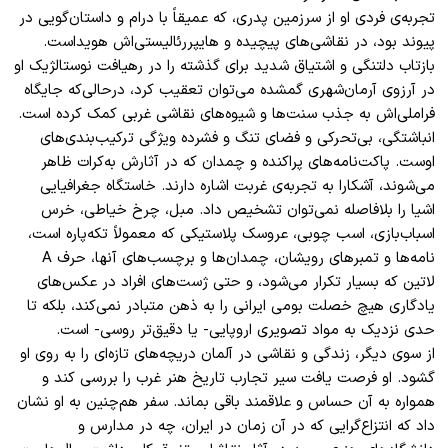
تجربه‌ی فردی او از سرزمین پدری، که عمیقاً با درام و داستان‌گویی در
پیوند بود، در نقاشی‌های پیچیده و هایپررئالیستی‌اش هویداست.
بازتاب دلتنگی و اشتیاق شدید برای گذشته را در رهیافت نوستالژیک او
در آرزوی آرمان‌شهری گمشده می‌توان تعقیب کرد، درحالی‌که جایگاه
فراملی‌اش به جذب سنت‌ها و شیوه‌های نقاشی غربی کمک کرده است.
انباشتگی، بی‌تحرکی و فضای تنگ و فشرده ویژگی ترکیب‌بندی‌های
اوست. پاکت‌نامه‌های پراکنده و چمدان که در آثارش به‌کرات ظاهر
می‌شوند، آشکارا به تجربه‌ی غربت اشاره دارند. خاستگاه جغرافیایی
اشیا را بلافاصله نمی‌توان تشخیص داد. مبل، چرخ خیاطی، خرس
اسباب‌بازی، اسب چوبی، عروسک پلاستیکی که معمولاً تکه‌پاره است،
نامه‌ها و تمبرهای رویشان، چمدان‌ها و برچسب‌های آنها، حرف A
لاتین که بسیار تکرار می‌شود، و حتی ژست‌های افراد در عکس‌های
یادگاری هیچ خصلت بومی ایرانی را به ذهن متبادر نمی‌کند، بلکه تا
حدی نزدیک به مواد تصویری اروپایی- یا دقیق‌تر روسی- است.
از سوی دیگر، زندگی و نقاشی در آلمان دریچه‌های تازه‌ای را به روی او
گشود. او فرصت یافت سیر تجارب تاریخ هنر غرب را بررسی کند و
همواره به آن حساس و علاقمند باقی بماند. سفر هم‌چنین به او نشان
داد که انتزاع‌گرایی که در آن زمان در ایران، چه در مدارس و