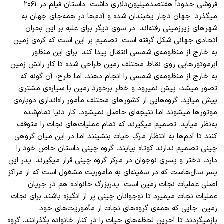
فروشی حدوداً هفتصدمیلیون
دلاری داشت. داستان فیلم در ۲۰۶۱
میگذرد. جهان دچار یخبندان شده و آدم
ها در همه
جای جهان به
شهر
های زیرزمینی رفته
اند. در سوی دیگر برای غلبه بر این بحران
اتحادی جهانی شکل گرفته است. تصمیم بر این است که کره
ی زمین
به خارج از منظومه
ی شمسی انتقال پیدا کند. برای این منظور
ابرموتور
هایی روی نقاط مختلف زمین طراحی شده تا کار رانش زمین
به خارج از منظومه
ی شمسی را انجام دهند. اما طرح، آن گونه که
تصور میشد، پیش نمیرود و خطر برخورد زمین با سیاره
ی مشتری
پیش میآید. گروه
هایی از کشور
های مختلف مأمور راه
اندازی دوباره
ی
موتور
ها میشوند اما نتیجه
ای حاصل نمیشود. کار دنیا تمام
شده
به
نظر میآید. تصمیم میگیرند که تمام عملیات
های نجات را متوقف
کنند تا آدم
ها به انتظار مرگِ حیات بنشینند اما در این میان گروهی
چینی تصمیم ندارند کوتاه بیایند. گروه چینی داستان خاص خود را
دارد. دختر و پسری نوجوان در مرکز گروه چینی قرار میگیرند. پدر این
پسر سال
هاست که در سفینه
ای به مأموریت مشغول است که از مراکز
اصلی عملیات نجات زمین است. پدربزرگ خانواده هم در جریان
عملیات نجات میمیرد تا نوجوانان چینی پر از انگیزه باشند برای نجات
زمین. جایی که همه
ی گروه
های نجات از مأموریت
های خود
بازمیگردند تا آخرین لحظه
های حیات را در کنار خانواده بگذرانند، گروه