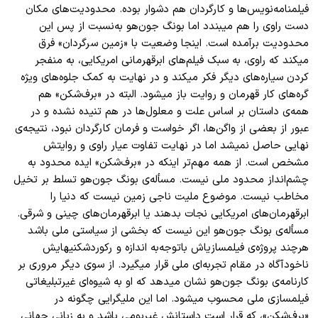
فیلمنامه
نویس
ها و کارگردان هم دشوار بوده. محدودیت
های مکان
دست راوی را هم میبندد اما بونگ جون
هو به
نسبت از پس این
محدودیت برآمده است. اینجا وضعیت با «زمین سرگردان» فرق
میکند که راوی، به سبک فیلم
های ابرقهرمانی امریکایی، به منفجر
کردن سیاره
های دیگر فکر میکند و در نهایت به کمک جلوه
های ویژه
گره
های کار قهرمان و روایت باز میشود. البته در «برف
شکن» هم
همه
ی داستان بر اساس علت و معلول
ها در هم تنیده نشده و در
عبور از بعضی از واگن
ها، اگر خواست و فرمان کارگردان نبود، نتیجه
ی
نهایی حاصل نمیشد اما در نهایت تفاوت عیار راوی و روایتش
مشخص است. از همه مهم
تر اینکه در «برف
شکن» ایده محدود به
چشم
انداز محدود ملی نیست. مسأله
ی بونگ جون
هو تسلط بر تخیل
مخاطب نیست. موضوع ملیت ناجی زمین نیست که دنیا را
ابرقهرمان
های امریکایی نجات بدهند یا ابرقهرمان
های چینی و شرقی.
مسأله
ی بونگ جون
هو این نیست که بخشی از سیاستی ملی باشد
هرچند پروژه
ی فیلمسازیاش باتوجه
به اندازه و رکوردشکنیهایش
ناخودآگاه در مقام تجربه
ای ملی قرار میگیرد. از سوی دیگر مروری بر
کارنامه
ی بونگ جون
هو نشان میدهد که او به شیوه
ای غیرتبلیغاتی
فیلمسازی ملی محسوب میشود. اما این ملیگرایی چگونه در
«برف
شکن»، که قرار است داستانش غیربومی باشد و به زبانی جهانی