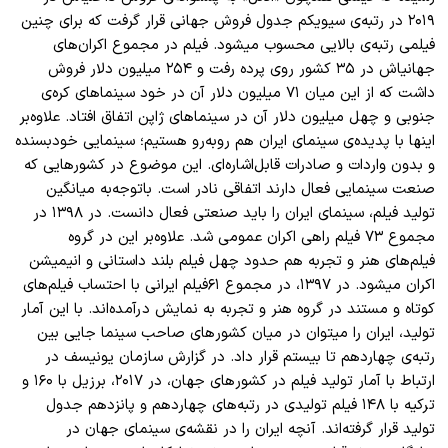
۲۰۱۹ در رتبه
ی سیویکم جدول فروش جهانی قرار گرفت که برای چنین
فیلمی رتبه
ی بالایی محسوب میشود. فیلم در مجموع اکران
های
جهانیاش در ۳۵ کشور روی پرده رفت و ۲۵۴ میلیون دلار فروش
داشت که از این میان ۷۱ میلیون دلار آن در خود سینماهای کره
ی
جنوبی و چهل میلیون دلار آن در سینماهای ژاپن اتفاق افتاد. علاوه
بر
اینها با پدیده
ی سینمای ایران هم روبه
رو هستیم؛ سینمایی خودبسنده
و بدون واردات و صادرات قابل
اشاره
ای. این موضوع در کشورهایی که
صنعت سینمایی فعال دارند اتفاقی نادر است. باتوجه
به میانگین
تولید فیلم، سینمای ایران را باید صنعتی فعال دانست. در ۱۳۹۸ در
مجموع ۷۳ فیلم راهی اکران عمومی شد. علاوه
بر این در گروه
فیلم
های هنر و تجربه هم حدود چهل فیلم بلند داستانی و انیمیشن
اکران میشود. در ۱۳۹۷، در مجموع ۶۱
فیلم ایرانی با احتساب فیلم
های
کوتاه و مستند در گروه هنر و تجربه به نمایش درآمده
اند. با این آمار
تولید، ایران را میتوان در میان کشور
های صاحب سینما جایی بین
رتبه
ی چهاردهم تا بیستم قرار داد. در گزارش سازمان یونیسف در
ارتباط با آمار تولید فیلم در کشور
های جهان، در ۲۰۱۷، برزیل با ۱۶۰ و
ترکیه با ۱۴۸ فیلم تولیدی در رتبه
های چهاردهم و پانزدهم جدول
تولید قرار گرفته
اند. آنچه ایران را در نقشه
ی سینمای جهان در