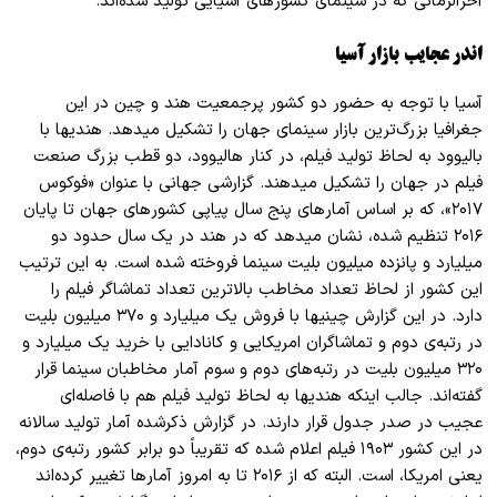
آخر
الزمانی که در سینمای کشور
های آسیایی تولید شده
اند.
اندر عجایب بازار آسیا
آسیا با توجه به حضور دو کشور پرجمعیت
هند و چین در این
جغرافیا بزرگ
ترین بازار سینمای جهان را تشکیل میدهد. هندیها با
بالیوود به لحاظ تولید فیلم، در کنار هالیوود، دو قطب بزرگ صنعت
فیلم در جهان را تشکیل میدهند. گزارشی جهانی با عنوان «فوکوس
۲۰۱۷»، که بر اساس آمار
های پنج سال پیاپی کشور
های جهان تا پایان
۲۰۱۶ تنظیم شده، نشان میدهد که در هند در یک سال حدود دو
میلیارد و پانزده میلیون بلیت سینما فروخته شده است. به این ترتیب
این کشور از لحاظ تعداد مخاطب بالا
ترین تعداد تماشاگر فیلم را
دارد. در این گزارش چینیها
با فروش یک میلیارد و ۳۷۰ میلیون بلیت
در رتبه
ی دوم و تماشاگران امریکایی و کانادایی با خرید یک میلیارد و
۳۲۰ میلیون بلیت در رتبه
های دوم و سوم آمار مخاطبان سینما قرار
گفته
اند. جالب اینکه هندیها به لحاظ تولید فیلم هم با فاصله
ای
عجیب در صدر جدول قرار دارند. در گزارش ذکرشده آمار تولید سالانه
در این کشور ۱۹۰۳ فیلم اعلام شده که تقریباً دو برابر کشور رتبه
ی دوم،
یعنی امریکا، است. البته که از ۲۰۱۶ تا به امروز آمار
ها تغییر کرده
اند