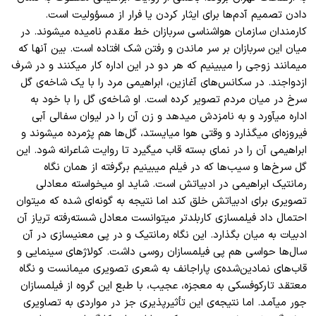
دادن تصمیم آدم‌ها برای ایثار کردن یا فرار از مسؤولیت است.
کارمندان سازمان هواشناسی سربازان خط مقدم نامیده میشوند. در
میان این سربازان بر سر ماندن و رفتن شک افتاده‌ است. بین آنها که
میمانند زوجی را میبینیم که هر دو در این اداره کار میکنند و در شرف
ازدواجند. در سکانس‌های آغازین، ابراهیمی مرد را با یک شاخه‌ی گل
سرخ در میان مردم تصویر کرده است. او شاخه‌ی گل را با خود به
اداره میآورد و به نامزدش میدهد و زن آن را در لیوان سفالی آبی
فیروزه‌ای میگذارد و وقتی هوا میایستد، گل‌ها هم پژمرده میشوند و
ابراهیمی آن را در نمای بسته قاب میگیرد تا روایت شاعرانه شود. این
گل سرخ‌ها و سیب‌ها که در فیلم میبینیم برگرفته از همان نگاه
رمانتیک ابراهیمی در ادبیاتش است. شاید او میخواسته معادلی
تصویری برای ادبیاتش خلق کند اما نتیجه به گونه‌ای شده که میتوان
احتمال داد فیلمسازی کاربلد‌تر میتوانست معادل شسته‌رفته تریاز آن
ادبیات به میان بگذارد. این نگاه رمانتیک و در پی معنیسازی در آن
سال‌ها حواسی هم پی فیلمسازان روسی داشت. کولاژ‌های سینمایی و
قاب‌های نمادین‌شده‌ی پاراجانف به شعری تصویری میمانست و نگاه
معتقد تارکوفسکی به معجزه، عجیب، با طبع این گروه از فیلمسازان
جور میآمد. اما نتیجه‌ی این تأثیر‌پذیری جز در مواردی به تصاویری