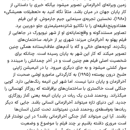
زمین ویرانه
ای آخرالزمانی تصویر میشود بیآنکه خبری یا داستانی از
کار پایان جهان در میان باشد. مثلاً نگاه کنید به «تعطیلات همیشگی»
(۱۹۸۰)، نخستین تجربه
ی سینمایی جیم جارموش. او این فیلم
هفتادوپنج
دقیقه
ای را با نگاتیو شانزده
میلیمتری جلو دوربین برد.
تصاویر مستندگونه و واقع
نمایانه
ی او از شهر نیویورک در جاهایی از
فیلم پهلو به آخرالزمان میزند؛ شهری پر از خرابه، ساختمان
های
زنگ
زده، کوچه
های خالی و گاه با آدم
های علاف
ایستاده همگی چنین
تصویر میکند که کار این شهر به پایان رسیده است. چنانکه برای
شخصیت اصلی فیلم هم چنین است و در آخر چمدانش را میبندد و
سوار کشتی میشود و به جای دیگری میرود. یا در انیمیشن ژاپنی
«شبح درون پوسته» (۱۹۹۵) به کارگردانی مامورو اوشی صحبت از
آخر
الزمان و پایان دنیا نیست. اما شهر این انیمه رنگ
هایی دارد. گویی
جنگلی است خاکستری با ساختمان
های برافراشته که روزگار کهنسالی را
میگذراند. روحمند شدن یک ربات در پایان انیمه یعنی آغاز روزگاری
جدید. این دنیای تازه میتواند آخر
الزمانی انسانی باشد. جایی که دیگر
ربات
ها به
واسطه
ی روحمند شدن نمیتوانند تحت کنترل انسان
ها
باشند. آیا این میتواند آغاز جنگی آخر
الزمانی باشد؟ در این نوشتار قرار
است مروری داشته باشیم بر چند فیلم با موضوع و وضعیت