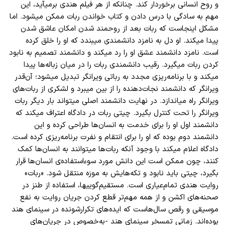
و روح انسانی برخوردار کند. چنانکه از هر فیلم هندی برمیآید، این
مهم به سادگی با درس دادن و کتاب خواندن ربات ممکن میشود. اما
مشکل اینجاست که ربات بعد از روحمند شدن امکان عاشق شدن
پیدا میکند. او دل به نامزد دانشمندی میبندد که او را خلق کرده
است. نامزد دانشمند عشق او را رد میکند و دانشمند تصمیم به نابود
کردن ربات میگیرد. رقیب دانشمندی ربات را در میان زباله
ها پیدا
میکند و با برنامه
ریزی مجدد به رباتی ویرانگر تبدیل میشود؛ آن
قدر
ویرانگر که دانشمند نجات
دهنده را از بین میبرد و لشکری از ربات
های
ویرانگر راه میاندازد. در نهایت دانشمند اصلی میتواند بار دیگر ربات
ویرانگر را تحت کنترل بگیرد. چیتی ربات در دادگاه اعتراف میکند که
دانشمند اول او را برای خدمت به انسان
ها طراحی کرده و این
دانشمند دوم بوده که او را برای انتقام و نفرت برنامه
ریزی کرده است.
دادگاه اعلام میکند با وجود آنکه ربات
ها میتوانند به انسان
ها کمک
کنند، چون ممکن است این دانش مورد سوءاستفاده
ی انسان
ها قرار
بگیرد، چیتی باید نابود و تکه
هایش به موزه منتقل شود. «ربات»
روایت هندی تمام
عیاری است. مستقیم
گوییها، استفاده از طنز در
صحنه
های اکشن و از همه مهم
تر قطع کردن جریان روایت به نفع
موسیقی و رقص سال
هاست که ایده
های تکرارشونده در سینمای هند
بوده
اند. زمانی تمسخر سینمای هند -به
خصوص در جریان
های