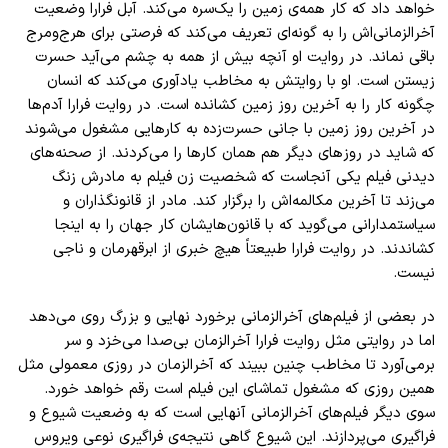
خواهد داد که کار همه
ی زمین را یک
سره می
کند. آبل فرارا وضعیت
آخر
الزمانی
اش را به گونه
ای تعریف می
کند که فرصتی برای هرج
ومرج
باقی نماند. در روایت او آنچه بیش از همه به چشم می
آید حسرت
زیستن است. او با روایتش به مخاطب یادآوری می
کند که انسان
چگونه کار را به آخرین روز زمین کشانده است. در روایت فرارا آدم
ها
در آخرین روز زمین با جانی حسرت
زده به کارهایی مشغول می
شوند
که شاید در روز
های دیگر هم همان کارها را می
کردند. از صحنه
های
دیدنی فیلم یکی آنجاست که شخصیت زن فیلم به مادرش زنگ
می
زند تا آخرین مکالمه
اش را برگزار کند. مادر از قانونگذاران و
سیاستمدارانی می
گوید که با قانون
هایشان کار جهان را به اینجا
کشاندند. در روایت فرارا طبیعتاً هیچ خبری از ابرقهرمان و ناجی
نیست.
در بعضی از فیلم
های آخر
الزمانی برخورد نهایی و بزرگ روی می
دهد
اما در روایتی مثل روایت فرارا آخر
الزمان بی
صدا می
خزد و سر
برمی
آورد تا مخاطب چنین ببیند که آخر
الزمان در روزی معمولی مثل
همین روزی که مشغول تماشای این فیلم است رقم خواهد خورد.
سوی دیگر فیلم
های آخر
الزمانی آنهایی است که به وضعیت شیوع و
فراگیری می
پردازند. این شیوع گاهی نتیجه
ی فراگیری نوعی ویروس