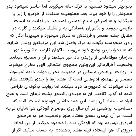
بحرانیتر میشود تصمیم به ترک خانه میگیرند اما حاضر نمیشود پدر
معلولش را با خود ببرد. بعد ممنوعیت استفاده از خودرو را زیر پا
میگذارد و به اعتراض مردم اهمیتی نمیدهد. در نهایت به ایست
بازرسی میرسد و مأموران به‌سادگی به او شلیک میکنند و گلوله در
مقابل چشم همسر و فرزندش به سرش میخورد و میمیرد! انگار که
راوی میخواسته بگوید به درک واصل شد این مرتیکه‌ی پولدار. شرایط
که به بحرانیترین وضع خود می‌رسد، ناگهان کارمند عاشق‌پیشه‌ی
سازمان هواشناسی از وزیدن باد خبر میدهد و آن را معجزه مینامد.
وضعیت آخر‌الزمانی این‌چنین همچون امتحانی الهی مطرح میشود.
در روایت ابراهیمی مشکلی در مدیریت بحران دولت دیده نمیشوند.
تقصیر بر عهده‌ی آدم‌هایی است که هشدارها را جدی نگرفتند. نشان
داده میشوند که کامیون‌ها دود میکنند اما روایت به‌گونه‌ای طراحی
شده که گویی تقصیر آن به عهده‌ی راننده‌ی پشت فرمان است و هیچ
ایراد سیستماتیکی پشت این همه ماشین فرسوده نیست. البته که
حساسیت ابراهیمی در آن سال روی موضوع آلودگی هوا شایان توجه
است. در آن نیمه‌ی دهه‌ی هفتاد هنوز وضعیت هوا به مرحله‌ی
امروزی نرسیده بود که آلودگی دید را محدود میکند. از این لحاظ
«روزی که هوا ایستاد» فیلم هشداردهنده‌ای به حساب میآید. اگر از