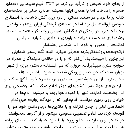
از رمان خود اقتباس و کارگردانی کرد. در ۱۳۵۴ فیلم سینمایی «صدای
صحرا» را ساخت اما با همه‌ی اینها همیشه خانه‌‌ی اصلی بر صفحه‌های
کتاب بر پا بود و در سینما دستی از دور روی آتش داشت. به اصطلاح
خودش ابوالمشاغل بود اما در صحنه‌ی فرهنگی ایران بیشتر خواندنی
بود تا دیدنی. در زندگی فرهنگیاش به‌نوعی روشنفکر منتقد جامعه‌ی
روشفنکری به حساب میآمد و زاویه‌‌ی انتقادی با شرایط سیاسی
نداشت. از همین رو خود را در شمایل روشنفکرِ
ترک‌جامعه‌یروشنفکریکرده معرفی میکرد. البته نگاه رسمی شمایلی
این‌چنین را میپسندید، آن‌قدر که او را در حلقه‌ی سینماگران همراه در
حوزه‌ی هنری میپذیرفت. «روزی که هوا ایستاد» داستان روزی از شهر
تهران است که هوا دچار وارونگی شدید میشود. باد،‌ بر خلاف
پیش‌بینی سازمان هواشناسی، به تهران نرسیده راه خود را کج میکند و
سازمان‌های هواشناسی کشور‌های دیگر اعلام میکنند که توضیحی برای
این وضعیت ندارند. شهر با کمبود هوا روبه‌رو میشود. آدم‌ها در
خیابان روی زمین میافتند؛ آدم‌هایی که از دیدگاه روایت هیچ‌کدام
اخطار‌های قبلی را جدی نگرفته و با ماشین‌ها درب‌وداغان خود هوا را
آلوده‌تر کرده‌اند. اعلام تعطیلی عمومی میشود و از آدم‌ها میخواهند
هر که در توان دارد بچه‌ها و پیر‌ها را با خود همراه کند تا با پای پیاده
به ارتفاعات تهران بروند. بخشی از روایت ابراهیمی معطوف به نشان