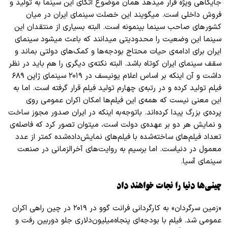
جایگاهی ویژه قرار میدهد همان موضوع اتکای این سینما به تولید و
فروش داخلی است. میگویند این خصلت سینمای ایران در میان
کشور
های صاحب سینما بینمونه است. البته بسیاری از منتقدان این
سینما این وضعیت را محدودیتی میدانند که باعث میشود سینمای
ایران برای ادامه
ی حیات محتاج بودجه
ها و کمک
های دولتی بماند و
سقف سینمای ایران کوتاه باشد. البته نکته
ی دیگری را هم باید در نظر
داشت و آن اینکه بر اساس اعلام یونیسف در ۲۰۱۹ سینمای ژاپن ۶۸۹
فیلم تولید کرده و در رتبه
ی چهارم تولید فیلم قرار گرفته است. اما به
این معنی نیست که همه
ی این فیلم
ها امکان اکران عمومی روی
پرده
ی بزرگ پیدا کرده
اند. باتوجه
به اینکه در ایران صدور مجوز ساخت
و نمایش هر دو بر عهده
ی دولت است، میتوان تصور کرد که فاصله
ی
تعداد فیلم
های ساخته
شده با فیلم
های نمایش
داده
شده کمتر از عدد
معمول در دنیاست. اما برسیم به روایت
های آخر
الزمانی در صنعت
سینمای آسیا.
چینی‌ها دنیا را نجات خواهند داد
«زمین سرگردان» به کارگردانی فرانت گوو در ۲۰۱۹ در چین راهی اکران
عمومی شد. فیلم با بودجه
ای پنجاه
میلیون
دلاری جلو دوربین رفت و