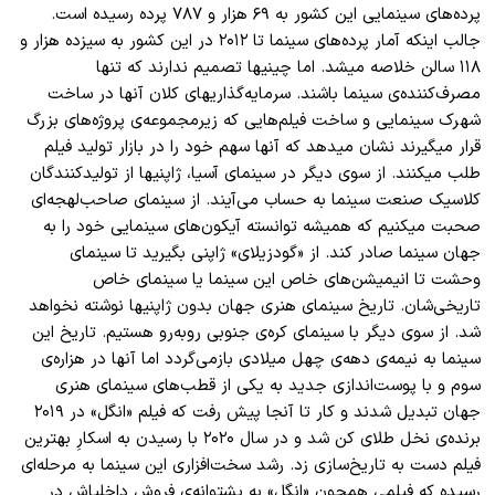
پرده
های سینمایی این کشور به ۶۹ هزار و ۷۸۷ پرده رسیده است.
جالب اینکه آمار پرده
های سینما تا ۲۰۱۲ در این کشور به سیزده هزار و
۱۱۸ سالن خلاصه میشد. اما چینیها تصمیم ندارند که تنها
مصرف
کننده
ی سینما باشند. سرمایه
گذاریهای کلان آنها در ساخت
شهرک سینمایی و ساخت فیلم
هایی که زیرمجموعه
ی پروژه
های بزرگ
قرار میگیرند نشان میدهد که آنها سهم خود را در بازار تولید فیلم
طلب میکنند. از سوی دیگر در سینمای آسیا، ژاپنیها از تولیدکنندگان
کلاسیک صنعت سینما به حساب می
آیند. از سینمای صاحب
لهجه
ای
صحبت میکنیم که همیشه توانسته آیکون
های سینمایی خود را به
جهان سینما صادر کند. از «گودزیلای» ژاپنی بگیرید تا سینمای
وحشت تا انیمیشن
های خاص این سینما یا سینمای خاص
تاریخی
شان. تاریخ سینمای هنری جهان بدون ژاپنیها نوشته نخواهد
شد. از سوی دیگر با سینمای کره
ی جنوبی روبه
رو هستیم. تاریخ این
سینما به نیمه
ی دهه
ی چهل میلادی بازمی
گردد اما آنها در هزاره
ی
سوم و با پوست
اندازی جدید به یکی از قطب
های سینمای هنری
جهان تبدیل شدند و کار تا آنجا پیش رفت که فیلم «انگل» در ۲۰۱۹
برنده
ی نخل طلای کن شد و در سال ۲۰۲۰ با رسیدن به اسکارِ بهترین
فیلم دست به تاریخ
سازی زد. رشد سخت
افزاری این سینما به مرحله
ای
رسیده که فیلمی همچون «انگل» به پشتوانه
ی فروش داخلیاش در