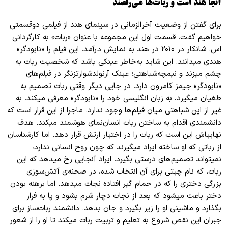
آنجا هند است و ربات
ها می‌رقصند
برای گفتن از وضعیت آخر
الزمانی در سینمای هند از فیلمی دوقسمتی
خواهیم گفت. قسمت اول این مجموعه با عنوان «ربات» به کارگردانی
اس. شانکار در ۲۰۱۰ در هند به نمایش درآمد. این فیلم را «نابود
گر»
هندی میدانند. این شاید به
خاطر عینکی باشد که شخصیت ربات به
چشم میزند و نیمچه
شباهتی؛ عینک آرنولد
شوارتزنگر در فیلم
های
«نابودگر» جیمز کامرون دارد. در جایی دیگر وقتی ربات تصمیم به
طغیان میگیرد، به زبان انگلیسی خود را «نابودگر» معرفی میکند. به
غیر از این شباهتی میان فیلم
ها وجود ندارد. ماجرا از این قرار است که
دانشمندی اقدام به ساختن ربات انسان
نمای هوشمند میکند. هدف
نهاییاش این است که ربات را در اختیار ارتش قرار دهد. اما کارشناسان
از رباتی که او ساخته ایراد میگیرند که چون روح انسانی ندارد،
نمیتواند تصمیم
های درستی بگیرد. ایراد آنجایی رخ میدهد که این
ربات، که نام چیتی برای آن انتخاب شده، در صحنه
ی آتش
سوزی
بزرگی دختری را که در حمام گیر افتاده نجات میدهد. اما برهنه بودن
دختر باعث میشود که بعد از نجات دچار شرم بشود و پا به فرار
بگذارد و ماشینی او را زیر بگیرد و جان بدهد. دانشمند ربات
ساز برای
جبران این نقص شروع به تعلیم و تربیت ربات میکند تا او را از شعور