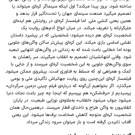
ساخته شود، بروز پیدا میکند؟ اول اینکه سینماگر کره
ای میتواند یا
تصمیم میگیرد صنعت سینمای جهان را تحت
تأثیر قرار بدهد و
همین یعنی کنشی ملی. اما فیلمساز کره
ای در روایتش هم ایده
ای
ملیگرایانه را تعریف میکند. در میان انواع آدم
های روایت یک
شخصیت کره
ای هم دیده میشود؛ شخصیتی که در پیشبرد داستان
نقشی اساسی بازی میکند. این کره
ای پیش
تر ساکن واگن
های جلویی
بوده اما خطایی باعث شده که به زندانی در واگن
های انتهایی تبعید
شود. وقتی انتهانشینان تصمیم به انقلاب میگیرند، سر راهشان به
سوی واگن
های جلویی به این شخصیت کره
ای میرسند و از جایی با
کمک و همراهی او،
که مسلط به فناوری است، پیشروی ممکن میشود.
فیلمساز کره
ای این
چنین روی روایت جهانیاش تأکیدی ملی و بومی
میگذارد. اگر بخواهیم آن
گونه که درباره
ی فیلم چینی «زمین سرگردان»
پرسیدیم از «برف
شکن» هم بپرسیم که اینجا چه چیز باعث نجات دنیا
میشود جواب میشود «انقلاب» به
علاوه
ی نوزایی طبعیت. در
پایان
انقلابیون به واگن طراح و ناخدای قطار میرسند. درهمین
حال همان
شخصیت کره
ای متوجه کاهش ضخامت برف
ها میشود. این یعنی
آفتاب تابیدن گرفته است و باز میتوان سرود زندگی سرداد.