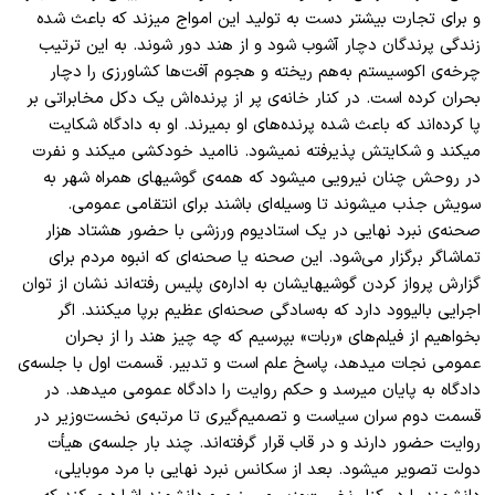
و برای تجارت بیشتر دست به تولید این امواج میزند که باعث شده
زندگی پرندگان دچار آشوب شود و از هند دور شوند. به این ترتیب
چرخه
ی اکوسیستم به
هم ریخته و هجوم آفت
ها کشاورزی را دچار
بحران کرده است. در کنار خانه
ی پر از پرنده
اش یک دکل مخابراتی بر
پا کرده
اند که باعث شده پرنده
های او بمیرند. او به دادگاه شکایت
میکند و شکایتش پذیرفته نمیشود. ناامید خودکشی میکند و نفرت
در روحش چنان نیرویی میشود که همه
ی گوشیهای همراه شهر به
سویش جذب میشوند تا وسیله
ای باشند برای انتقامی عمومی.
صحنه
ی نبرد نهایی در یک استادیوم ورزشی با حضور هشتاد هزار
تماشاگر برگزار می
شود. این صحنه یا صحنه
ای که انبوه مردم برای
گزارش پرواز کردن گوشیهایشان به اداره
ی پلیس رفته
اند نشان از توان
اجرایی بالیوود دارد که به
سادگی صحنه
ای عظیم برپا میکنند. اگر
بخواهیم از فیلم
های «ربات» بپرسیم که چه چیز هند را از بحران
عمومی نجات میدهد، پاسخ علم است و تدبیر. قسمت اول با جلسه
ی
دادگاه به پایان میرسد و حکم روایت را دادگاه عمومی میدهد. در
قسمت دوم سران سیاست و تصمیم
گیری تا مرتبه
ی نخست
وزیر در
روایت حضور دارند و در قاب قرار گرفته
اند. چند بار جلسه
ی هیأت
دولت تصویر میشود. بعد از سکانس نبرد نهایی با مرد موبایلی،