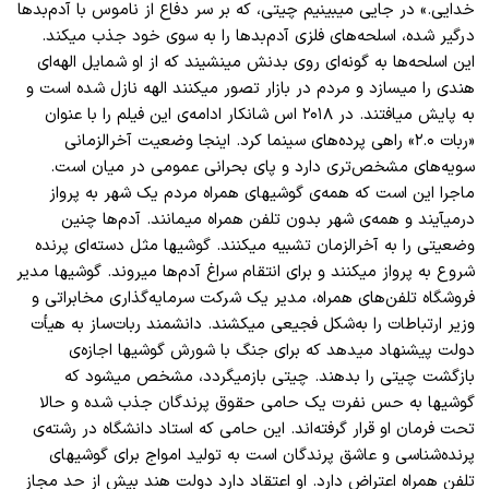
خدایی.» در جایی میبینیم چیتی، که بر سر دفاع از ناموس با آدم
بد
ها
درگیر شده، اسلحه
های فلزی آدم
بد
ها را به سوی خود جذب میکند.
این اسلحه
ها به گونه
ای روی بدنش مینشیند که از او شمایل الهه
ای
هندی را میسازد و مردم در بازار تصور میکنند الهه نازل شده است و
به پایش میافتند. در ۲۰۱۸ اس شانکار ادامه
ی این فیلم را با عنوان
«ربات ۲.۰» راهی پرده
های سینما کرد. اینجا وضعیت آخر
الزمانی
سویه
های مشخص
تری دارد و پای بحرانی عمومی در میان است.
ماجرا این است که همه
ی گوشیهای همراه مردم یک شهر به پرواز
درمیآیند و همه
ی شهر بدون تلفن همراه میمانند. آدم
ها چنین
وضعیتی را به آخر
الزمان تشبیه میکنند. گوشیها مثل دسته
ای پرنده
شروع به پرواز میکنند و برای انتقام سراغ آدم
ها میروند. گوشیها مدیر
فروشگاه تلفن
های همراه، مدیر یک شرکت سرمایه
گذاری مخابراتی و
وزیر ارتباطات را به
شکل فجیعی میکشند. دانشمند ربات
ساز به هیأت
دولت پیشنهاد میدهد که برای جنگ با شورش گوشیها اجازه
ی
بازگشت چیتی را بدهند. چیتی بازمیگردد، مشخص میشود که
گوشیها به حس نفرت یک حامی حقوق پرندگان جذب شده
و حالا
تحت فرمان او قرار گرفته
اند. این حامی که استاد دانشگاه در رشته
ی
پرنده
شناسی و عاشق پرندگان است به تولید امواج برای گوشیهای
تلفن همراه اعتراض دارد. او اعتقاد دارد دولت هند بیش از حد مجاز