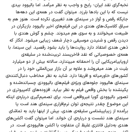
نخبه
گرای نقد ایران- رایج و واجب به نظر میآمد. اما بالیوود بیدی
نیست که با این باد
ها بلرزد. میتوان گفت در همه
ی این دهه
ها
جایگاه رقص و آواز در سینمای هند تغییری نکرده است. هنوز هم به
سیاق کلاسیک
های هندی در این فیلم
های اخیر بالیوود بازیگران در
طبیعت میخوانند و به سوی هم میدوند. چشم و گوش هندی با
دیدن رقص و شنیدن موسیقی دچار شعف زیبایی میشود. انگار که
ذهن هندی اعتقاد دارد روایت
ها را باید بشود رقصید. این سینما، با
همه
ی خصوصیاتی که نقد فاخرپسند تربیت
شده در سلیقه
ی
اروپاییامریکایی آن را احمقانه میپندارد، سالانه بیش از دو میلیارد
بلیت در هند میفروشد و علاوه بر آن بازار بین
المللی خود را در
کشور
های خاورمیانه و افریقا دارد. شاید به نظر مخاطب دنبال
کننده
ی
سینمای هالیوود جلوه
های ویژه
ی فیلم
های بالیوودی چسبانده
شده و
یکینشده با بخش واقعی فیلم به نظر بیاید. افزوده
های کامپیوتری در
تصویر بالیوودی گویا غیرواقعی است. برای تصمیم
گیری درباره
ی اینکه
این موضوع چقدر نتیجه
ی توان نرم
افزاری سینمای هند است یا
برآمده از زیباییشناسی سلیقه
ی هندی، بیش از اینها باید به تماشای
سینمای هند نشست و درباره
ی آن خواند. اما میتوان گفت اکشن
های
هندی به
دلیل فانتزی غلیظ آن متفاوت با اکشن هالیوودی است. در