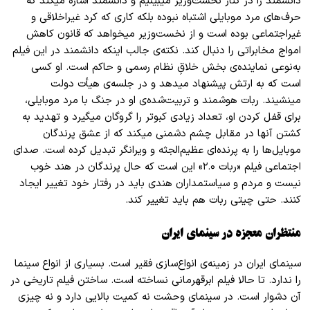
دانشمند را در کنار نخست
وزیر میبینیم و دانشمند اشاره میکند که
حرف
های مرد موبایلی اشتباه نبوده بلکه کاری که کرد غیراخلاقی و
غیراجتماعی بوده است و از نخست
وزیر میخواهد که قانون کاهش
امواج مخابراتی را دنبال کند. نکته
ی جالب اینکه دانشمند در این فیلم
به
نوعی نماینده
ی بخش خلاقِ نظام رسمی و حاکم است. او کسی
است که به ارتش پیشنهاد میدهد و در جلسه
ی هیأت دولت
مینشیند. ربات هوشمند و تربیت
شده
ی او در جنگ با مرد موبایلی،
برای قفل کردن او، تعداد زیادی کبوتر را گروگان میگیرد و تهدید به
کشتن آنها در مقابل چشم دشمنی میکند که از عشق پرندگان
موبایل
ها را به پرنده
ای عظیم
الجثه و ویرانگر تبدیل کرده است. صدای
اجتماعی فیلم «ربات ۲.۰» این است که حال پرندگان در هند خوب
نیست و مردم و سیاستمداران هندی باید در رفتار خود تغییر ایجاد
کنند. حتی چیتی ربات هم باید تغییر کند.
منتظران معجزه در سینمای ایران
سینمای ایران در زمینه‌ی انواع‌سازی فقیر است. بسیاری از انواع سینما
را ندارد. تا حالا فیلم ابرقهرمانی نساخته است. ساختن فیلم تاریخی در
آن دشوار است. در سینمای وحشت نه کمیت بالایی دارد و نه چیزی