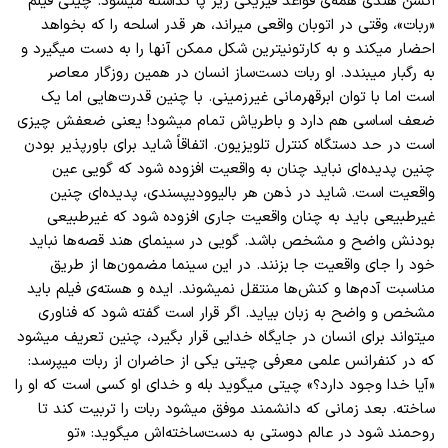
اکشن هندی همه
ی قواعد فیزیکی زیر پا گذاشته میشود. چیتی فیلم
«ربات»، وقتی در اتوبان واقعی میراند، هر قدر اسلحه را که بخواهد
احضار میکند و به کارتونیترین شکل ممکن آنها را به دست میگیرد و
به رگبار میبندد. او ربات دست
ساز انسان در همین روزگار معاصر
است اما با توان ابرقهرمانی غیرزمینی. با چنین قدرت
هایی اما یک
ضعف اساسی هم دارد و باطریاش تمام میشود! یعنی ضعفش چیزی
است در حد دستگاه کنترل تلویزیون. اتفاقاً شاید برای باورپذیر بودن
چنین پدیده
ای نباید چنان به واقعیت افزوده شود که گویی عین
واقعیت است. شاید در ذهن هر بالیوودیپسندی، پدیده
ای چنین
غیرطبیعی باید به چنان واقعیت جاری افزوده شود که غیرطبیعی
بودنش واضح و مشخص باشد. گویی در سینمای هند قصه
ها نباید
خود را جای واقعیت جا بزنند. در این سینما مضمون
ها از طریق
مناسبت آدم
ها و کنش
ها منتقل نمیشوند. ایده و هسته
ی فیلم باید
مشخص و واضح به زبان بیاید. اگر قرار است گفته شود که فناوری
میتواند برای انسان در جایگاه خدایی قرار بگیرد، چنین تعریف میشود
که در کنفرانس علمی معرفی چیتی یکی از حاضران از ربات میپرسد:
«آیا خدا وجود دارد؟» چیتی میگوید بله و خدای او کسی است که او را
ساخته. بعد زمانی که دانشمند موفق میشود ربات را تربیت کند تا
روحمند شود در عالم دوستی به دست
ساخته
اش میگوید: «تو