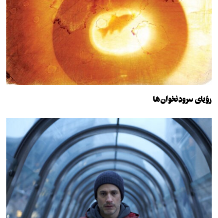
رؤیای سرودنخوان‌ها