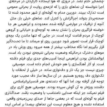
چشمگیر ختم نشد. در «روزی که هوا ایستاد» کارگردان در مرحله‌ی
اجرا نتوانسته آن نماهای بازی را که لازمه‌ی روایت از بحرانی عمومی
است تدارک ببیند. دوربین مدام به گوشه‌ای از شهر محدود شده تا
صحنه‌پرداز بتواند اجراگرانش را کنترل کند. نماهای خیلی ‌باز، مثل
آنچه از ترافیک در عوارضی گرفته شده، معدودند و ابراهیمی هر جا
خواسته فراگیری بحران را نشان بدهد به کوچه‌ای و خیابانی و گروهی
کوچک از مردم قناعت کرده است. در جایی که تنها ماندن یک بچه‌ی
کوچک قرار است تصویر شود دوربین روی او میماند تا ما تحت‌تأثیر
قرار بگیریم اما نگاه مخاطب بیشتر از همه میرود روی وزش باد در
موهای دخترک درحالیکه وضعیت بحرانی نتیجه‌ی نبودن باد است.
ابو‌المشاغل بودن ابراهیمی اینجا آسیب‌‌های جدی برای فیلم داشته
است. او کار آهنگسازی را هم خودش انجام داده است. موسیقی
چیزی نیست جز یک تار و دف‌نوازی ساده. در خیلی از لحظات با
تک‌نوازی دف روبه‌رو هستیم. در آن سال‌ها ساز دف عجیب مورد
توجه قرار گرفته بود، اما آنها که دغدغه‌ی هنر قدسیایرانیاسلامی
داشتند ویژه‌تر به آن گوش سپرده بودند. موسیقی هیچ کاری برای
فیلم نمیکند جز اینکه صدایی نامتناسب با وضعیت باشد. صداگذاری
فیلم به گونه‌ای است که در بعضی جاها از صدای پس‌زمینه‌ی واقعی
استفاده نشده و هیچ معلوم نیست این نماهای بیصدا بر اساس ایده