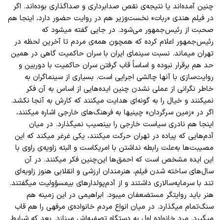
چنین آمده‌اند یا نتیجه‌ی نقص صدابرداری و صداگذاری بوده‌اند. اگر
در فیلم هندی «ربات» نخست‌وزیر هم در روایت حضور دارد، اینجا هم
صحبت از رئیس‌جمهور می‌شود. در جایی گفته میشود که
رئیس‌جمهور اعلام کرده که همچون همه‌ی مردم تا آخرین لحظه در
تهران میماند. نسبت سینمای ایران با سران حاکمیت گاهی در همین
حد هم برقرار نبوده و اساساً قاب گرفتن سران حاکمیت با دوربین و
روایت‌سازی با آنها چالشی اجرایی است. بسیاری از سینماگران به
خاطر نگرانی از عملی نشدن چنین ایده‌هایی از اساس به آن فکر
نمیکنند و خیال را به گونه‌ای هدایت میکنند که کارش به آنجا نکشد.
اگر در «زمین سرگردان» چینیها به فرهنگ‌های خارجی اشاره میکنند،
اینجا هم نادری سیاست خارجی را بینصیب نمیگذارد. در میان
آدم‌هایی که پیاده در تهران حرکت میکنند، یکی غرغر میکند که این
مصیبت‌ها‌ به‌علت رابطه نداشتن با امریکاست و البته زاویه‌ی راوی با
این ایده مشخص است که احمق‌ها این‌چنین فکر میکنند. در آن
سال‌های ساخته شدن فیلم، هنرمندان ارزشی و انقلابی هنوز زاویه‌ای
تند با سرمایه‌سالاری داشتند و از آدم‌پولدارهای بیمسؤولیت میگفتند.
هنر باید روایتگر مستضعفان میبود. ابراهیمی در این زمینه هم
سنگ‌تمام میگذارد. در میان انواع مردم خانواده‌ی مرفهی را هم قاب
میگیرد. مرد خانواده اول به دستگاه تصفیه‌اش مینازد. بعد که شرایط