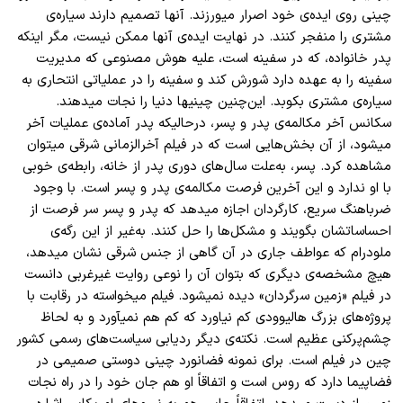
چینی روی ایده
ی خود اصرار میورزند. آنها تصمیم دارند سیاره
ی
مشتری را منفجر کنند. در نهایت ایده
ی آنها ممکن نیست، مگر اینکه
پدر خانواده، که در سفینه است، علیه هوش مصنوعی که مدیریت
سفینه را به عهده دارد شورش کند و سفینه را در عملیاتی انتحاری به
سیاره
ی مشتری بکوبد. این
چنین چینیها دنیا را نجات میدهند.
سکانس آخر مکالمه
ی پدر و پسر، درحالیکه پدر آماده
ی عملیات آخر
میشود، از آن بخش
هایی است که در فیلم آخر
الزمانی شرقی میتوان
مشاهده کرد. پسر، به
علت سال
های دوری پدر از خانه، رابطه
ی خوبی
با او ندارد و این آخرین فرصت مکالمه
ی پدر و پسر است. با وجود
ضرباهنگ سریع، کارگردان اجازه میدهد که پدر و پسر سر فرصت از
احساساتشان بگویند و مشکل
ها را حل کنند. به
غیر از این رگه
ی
ملودرام که عواطف جاری در آن گاهی از جنس شرقی نشان میدهد،
هیچ مشخصه
ی دیگری که بتوان آن را نوعی روایت غیرغربی دانست
در فیلم «زمین سرگردان» دیده
نمیشود. فیلم میخواسته در رقابت با
پروژه
های بزرگ هالیوودی کم نیاورد که کم هم نمیآورد و به لحاظ
چشم
پرکنی عظیم است. نکته
ی دیگر ردیابی سیاست
های رسمی کشور
چین در فیلم است. برای نمونه فضا
نورد چینی دوستی صمیمی در
فضاپیما دارد که روس است و اتفاقاً او هم جان خود را در راه نجات