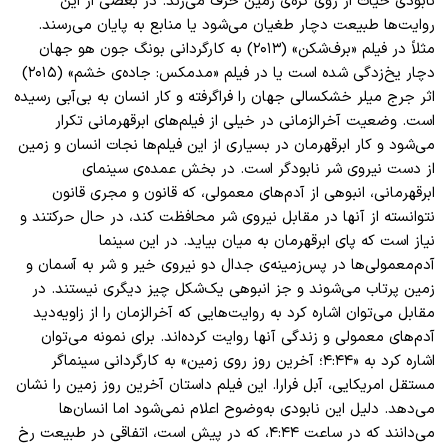
نابودی حیات از روی کره
ی زمین حرف می
زند. در بعضی از این
روایت
ها طبیعت دچار طغیان می
شود یا منابع به پایان می
رسند.
مثلاً در فیلم «برف
شکن» (۲۰۱۳) به کارگردانی بونگ جون هو جهان
دچار یخ
زدگی شده است یا در فیلم «مدمکس: جاده
ی خشم» (۲۰۱۵)
اثر جرج میلر خشکسالی جهان را فراگرفته و کار انسان به بی
آبی رسیده
است. وضعیت آخر
الزمانی در خیلی از فیلم
های ابرقهرمانی تکرار
می
شود و کار ابرقهرمان در بسیاری از این فیلم
ها نجات انسان و زمین
از دست نیروی شر نابودگر است. در بخش عمده
ی سینمای
ابرقهرمانی، انبوهی از آدم
های معمولی، که قانون و مجری قانون
نتوانسته از آنها در مقابل نیروی شر محافظت کند، در حال حرکتند و
نیاز است که پای ابرقهرمان به میان بیاید. در این سینما
آدم
معمولی
ها در پس
زمینه
ی جدال دو نیروی خیر و شر به آسمان و
زمین پرتاب می
شوند و جز انبوهی یک
شکل چیز دیگری نیستند. در
مقابل می
توان اشاره کرد به روایت
هایی که آخر
الزمان را از زاویه
دید
آدم
های معمولی و زندگی آنها روایت کرده
اند. برای نمونه می
توان
اشاره کرد به «۴:۴۴؛ آخرین روز روی زمین» به کارگردانی سینماگر
مستقل امریکایی، آبل فرارا. این فیلم داستان آخرین روز زمین را نشان
می
دهد. دلیل این نابودی به
وضوح اعلام نمی
شود اما انسان
ها
می
دانند که در ساعت ۴:۴۴، که در پیش است، اتفاقی در طبیعت رخ