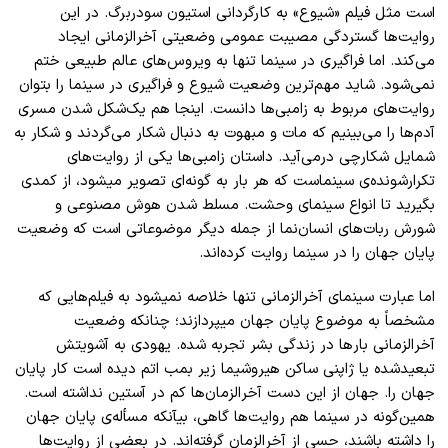
است مثل فیلم «شیوع» به کارگردانی استیون سودربرگ. در این
روایت
ها گستردگی مصیبت عمومی وضعیتی آخر
الزمانی ایجاد
می
کند. اما فراگیری در سینما تنها به ویروس
های عالم طبیعی ختم
نمی
شود. شاید مهم
ترین وضعیت شیوع و فراگیری در سینما را بتوان
روایت
های مربوط به زامبی
ها دانست. اینجا هم یک
شکل شدن مسری
آدم
ها را می
بینیم که مات و مبهوت به دنبال شکار می
گردند و شکار به
شمایل شکارچی درمی
آید. داستان زامبی
ها یکی از روایت
های
تکرارشونده
ی سینماست که هر بار به گونه
ای تصویر میشود، از کمدی
بگیرید تا انواع سینمای وحشت. مسلط شدن هوش مصنوعی و
شورش ربات
های انسان
نما از جمله دیگر موضوعاتی است که وضعیت
پایان جهان را در سینما روایت کرده
اند.
اما عبارت سینمای آخر
الزمانی تنها خلاصه نمیشود به فیلم
هایی که
مشخصاً به موضوع پایان جهان میپردازند؛ چنانکه وضعیت
آخر
الزمانی بار
ها در زندگی بشر تجربه شده. یهودی به آشویتش
تبعیدشده یا ژاپنی ساکن هیروشیما زیر بمب اتم دیده است کار پایان
جهان را. جهان از این دست آخر
الزمان
ها کم در آستین نداشته است.
همین
گونه در سینما هم روایت
ها گاهی، بیآنکه مسأله
ی پایان جهان
را داشته باشند، حسی از آخر
الزمان گرفته
اند. در بعضی از روایت
ها