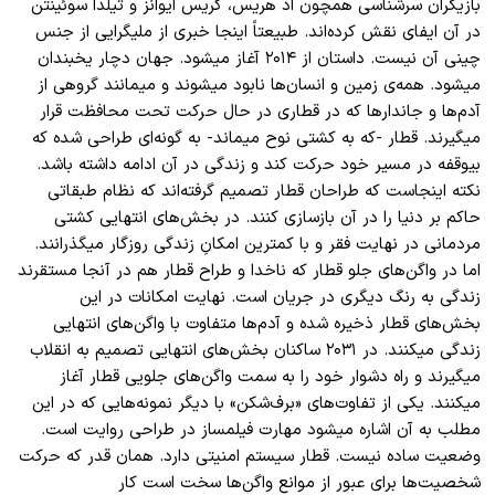
بازیگران سرشناسی همچون اد هریس، کریس ایوانز و تیلدا سوئینتن
در آن ایفای نقش کرده
اند. طبیعتاً اینجا خبری از ملیگرایی از جنس
چینی آن نیست. داستان از ۲۰۱۴ آغاز میشود. جهان دچار یخبندان
میشود. همه
ی زمین و انسان
ها نابود میشوند و میمانند گروهی از
آدم
ها و جاندارها که در قطاری در حال حرکت تحت محافظت قرار
میگیرند. قطار -که به کشتی نوح میماند- به گونه
ای طراحی شده که
بیوقفه در مسیر خود حرکت کند و زندگی در آن ادامه داشته باشد.
نکته اینجاست که طراحان قطار تصمیم گرفته
اند که نظام طبقاتی
حاکم بر دنیا را در آن بازسازی کنند. در بخش
های انتهایی کشتی
مردمانی در نهایت فقر و با کمترین امکانِ زندگی روزگار میگذرانند.
اما در واگن
های جلو قطار که ناخدا و طراح قطار هم در آنجا مستقرند
زندگی به رنگ دیگری در جریان است. نهایت امکانات در این
بخش
های قطار ذخیره شده و آدم
ها متفاوت با واگن
های انتهایی
زندگی میکنند. در ۲۰۳۱ ساکنان بخش
های انتهایی تصمیم به انقلاب
میگیرند و راه دشوار خود را به سمت واگن
های جلویی قطار آغاز
میکنند. یکی از تفاوت‌های «برف
شکن» با دیگر نمونه
هایی که در این
مطلب به آن اشاره میشود مهارت فیلمساز در طراحی روایت است.
وضعیت ساده نیست. قطار سیستم امنیتی دارد. همان قدر که حرکت
شخصیت
ها برای عبور از موانع واگن
ها سخت است کار