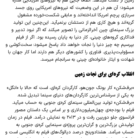
زمین از دست میدهد. اتفاقاً جایی هم به نیرو
های امریکایی اشاره
میشود؛ آن هم در این وضعیت که نیرو
های امریکایی روی جسد
سربازی پرچم امریکا انداخته
اند و مابقی شکست
خورده مشغول
گریه
اند و هیچ کاری هم از دستشان برنمیآید. این
چنین این تولید
بزرگ سینمای چین آخر
الزمانی را تصویر میکند که اگر نبود تدبیر و
فداکاری گروه
های چینی، کار دنیا به پایان رسیده بود. اگر از فیلم
بپرسیم چه چیز دنیا را نجات خواهد داد پاسخ میشود: سخت
کوشی و
مسؤولیت
پذیری. فناوری را کشور
های دیگر هم دارند اما کار جهان با
شهادت و ایثار خانواده
ای چینی به سرانجام میرسد.
انقلاب کره
ای برای نجات زمین
«برف
شکن» کار بونگ جون
هو، کارگردان کره
ای،
است که حالا با «انگل»
به یکی از سرشناس
ترین کارگردان
های دنیای سینما تبدیل شده.
«برف
شکن» تولید بین
المللی سینمای کره
ی جنوبی به حساب میآید.
فیلم با بودجه
ی چهل
میلیون
دلاری و بر اساس یک داستان مصور
فرانسوی جلو دوربین رفت و در ۲۰۱۳ به نمایش درآمد. فیلم در زمان
تولیدش بزرگ
ترین و گران
ترین پروژه
ی سینمایی کره
ی جنوبی به
حساب میآمد. هشتادوپنج درصد دیالوگ
های فیلم به انگلیسی است و