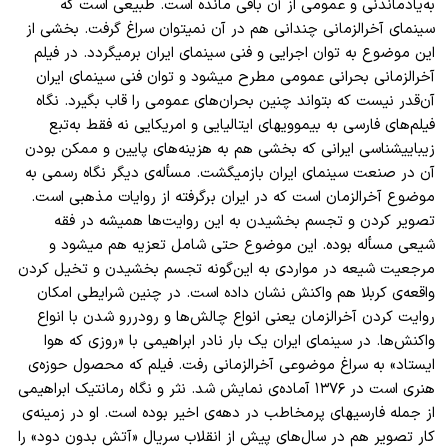
به‌یادماندنی و عمومی از آن باقی مانده است. طبیعی است که
سینمای آخر‌الزمانی چندانی ‌هم در آن نمیتوان سراغ گرفت. بخشی از
این موضوع به توان اجرایی و فنی سینمای ایران برمیگردد. در فیلم
آخر‌الزمانی بحرانی عمومی مطرح میشود و توان فنی سینمای ایران
آن‌قدر نیست که بتواند چنین بحران‌های عمومی را قاب بگیرد. نگاه
فیلم‌های فارسی به بیموویهای ایتالیایی و امریکایی نه فقط به‌تبع
زیباییشناسی ایرانی که بخشی هم به هزینه‌های پایین و ممکن بودن
آن در صنعت سینمای ایران بازمیگشت. مسأله‌ی دیگر نگاه رسمی به
موضوع آخر‌الزمان است که در ایران برگرفته از روایات مذهبی است.
تصویر کردن و تجسم بخشیدن به این روایت‌ها همیشه در فقه
شیعی مسأله بوده. این موضوع حتی شامل تعزیه هم میشود و
مرجعیت شیعه در مواردی به این‌گونه تجسم بخشیدن و تخیل کردن
واقعه‌ی کربلا هم واکنش نشان داده است. در چنین شرایطی امکان
روایت کردن آخر‌الزمان یعنی انواع چالش‌ها و رودررو شدن با انواع
واکنش‌ها. در سینمای ایران یک بار نادر ابراهیمی با «روزی که هوا
ایستاد» به سراغ موضوعی آخر‌الزمانی رفت. فیلم که محصول حوزه‌ی
هنری است در ۱۳۷۶ آماده‌ی نمایش شد. نثر و نگاه رمانتیک ابراهیمی
از جمله فارسیهای پرمخاطب در دهه‌ی اخیر بوده است. او در زمینه‌ی
کار تصویر هم در سال‌های پیش از انقلاب سریال «آتش بدون دود» را