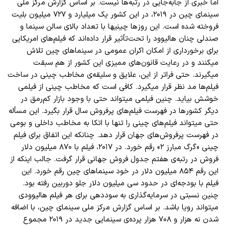
اما خبری از جابه
جایی در رتبه
ها نیست. بر اساس گزارش مرکز ملی
سینمای چین در ۲۰۱۹، در این کشور یک میلیارد و ۷۲۷ میلیون بلیت
فروخته شده است. این روز
ها چینیها با تعداد بالای سالن سینما و
صندلی چنان هالیوود را تحت
تأثیر قرار داده
اند که فیلم
های امریکایی
برای برخورداری از امکان اکران عمومی در سینماهای چین تلاش
میکنند و در رعایت قانون
های ممیزی این کشور از هم سبقت
میگیرند. حتی فراتر از این، علایق و سلیقه
ی مخاطب چینی در ساخت
فیلم
ها مد نظر قرار میگیرد. کافی است که مخاطب چینی از فیلمی
خوشش بیاید. چنین فیلمی میتواند حتی با وجود بازار کم
رمق در
دیگر کشور
ها در فهرست فیلم
های پرفروش سال قرار بگیرد. این مسأله
حتی میتواند فیلم
های چینی را تنها با اتکا به مخاطب داخلی و بومی
در فهرست پرفروش
های جهان قرار دهد. چنانکه این اتفاق برای فیلم
چینی «گرگ مبارز ۲» رقم خورد.
در ۲۰۱۷، فیلم با ۸۷۰ میلیون دلار
فروش در رتبه
ی هفتم جدول فروش جهانی قرار گرفت. جالب اینکه از
این رقم ۸۵۴ میلیون دلار در خود سینماهای چین رقم خورد. این
فیلم با بودجه
ای در حدود سی میلیون دلار جلو دوربین رفته بود.
چنین نسبتی در سرمایه
گذاری به سوددهی برای هر فیلم هالیوودی
میتواند رویا باشد. بر اساس گزارش مرکز ملی سینمای چین، با اضافه
شدن نه هزار و ۷۰۸ هزار پرده
ی سینمایی جدید در ۲۰۱۹ مجموع